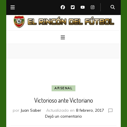
El Rincón del Fútbol
Diario digital de Fútbol
ARSENAL
Victorioso ante Victoriano
por
Juan Saber
Actualizado en
8 febrero, 2017
en
Dejá un comentario
Victorioso