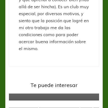
allá de ser hincha). Es un club muy
especial, por diversos motivos, y
siento que la posición que logré en
mi otro trabajo me da las
condiciones como para poder
acercar buena información sobre
el mismo.
Arsenal
Gimnasia y Esgrima LP
Liga Profesional
Gimnasia La Plata superó sin
mayores complicaciones a un
Te puede interesar
Arsenal en caída libre
Arsenal
Liga Profesional
Dos dudas pensando en Temperley