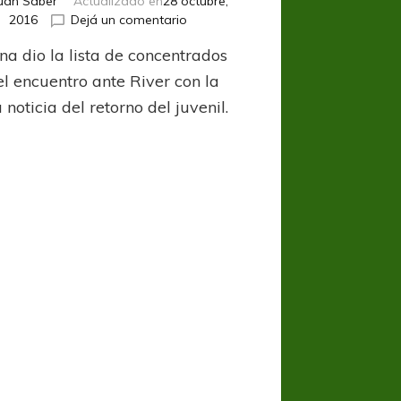
uan Saber
Actualizado en
28 octubre,
en
2016
Dejá un comentario
Totalmente
na dio la lista de concentrados
Curado
el encuentro ante River con la
noticia del retorno del juvenil.