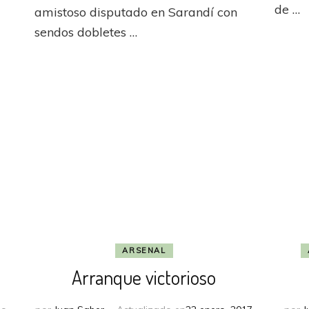
recibir
de …
amistoso disputado en Sarandí con
al
sendos dobletes …
nuevo
ARSENAL
Arranque victorioso