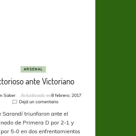
ARSENAL
ctorioso ante Victoriano
n Saber
Actualizado en
8 febrero, 2017
en
Dejá un comentario
Victorioso
e Sarandí triunfaron ante el
ante
Victoriano
nado de Primera D por 2-1 y
 por 5-0 en dos enfrentamientos