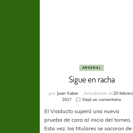
ARSENAL
Sigue en racha
por
Juan Saber
Actualizado en
20 febrero
en
2017
Dejá un comentario
Sigue
El Viaducto superó una nueva
en
racha
prueba de cara al inicio del torneo.
Esta vez, los titulares se sacaron de