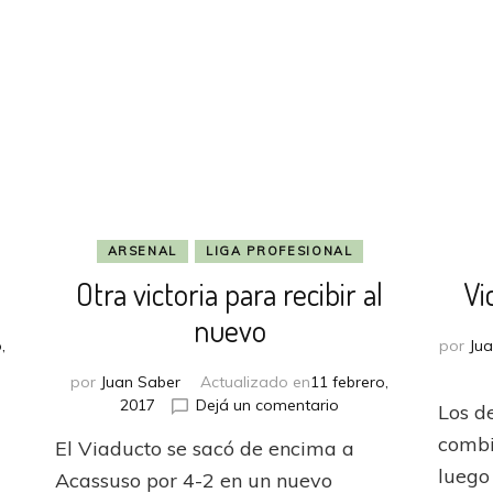
ARSENAL
LIGA PROFESIONAL
Otra victoria para recibir al
Vi
nuevo
,
por
Jua
por
Juan Saber
Actualizado en
11 febrero,
en
2017
Dejá un comentario
Los d
Otra
combi
El Viaducto se sacó de encima a
victoria
para
luego
Acassuso por 4-2 en un nuevo