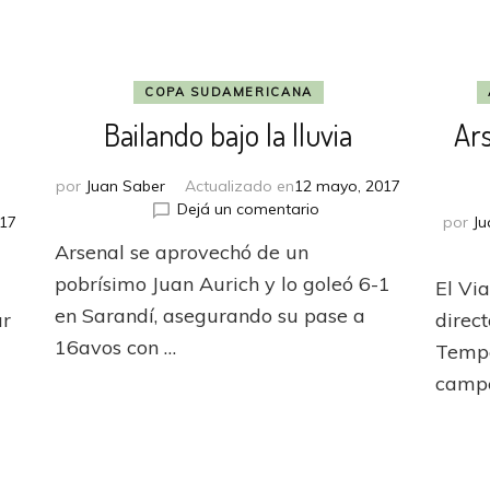
COPA SUDAMERICANA
Bailando bajo la lluvia
Ars
por
Juan Saber
Actualizado en
12 mayo, 2017
en
Dejá un comentario
017
por
Ju
Bailando
Arsenal se aprovechó de un
bajo
la
pobrísimo Juan Aurich y lo goleó 6-1
El Vi
lluvia
en Sarandí, asegurando su pase a
ar
direct
e
16avos con …
Temper
campe