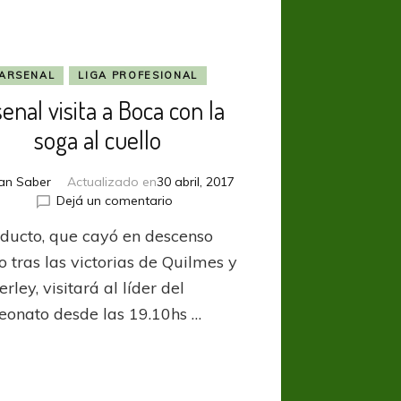
ARSENAL
LIGA PROFESIONAL
enal visita a Boca con la
soga al cuello
an Saber
Actualizado en
30 abril, 2017
en
Dejá un comentario
Arsenal
aducto, que cayó en descenso
visita
a
o tras las victorias de Quilmes y
Boca
ley, visitará al líder del
con
onato desde las 19.10hs …
la
soga
al
cuello