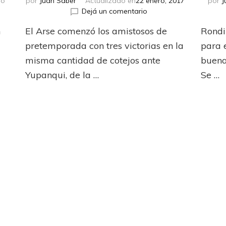
do
por
Juan Saber
Actualizado en
22 enero, 2017
por
J
en
en
o
Dejá un comentario
Viene
Arranque
n
El Arse comenzó los amistosos de
Rondi
brava
victorioso
la
pretemporada con tres victorias en la
para 
cosa
misma cantidad de cotejos ante
buena 
Yupanqui, de la …
Se …