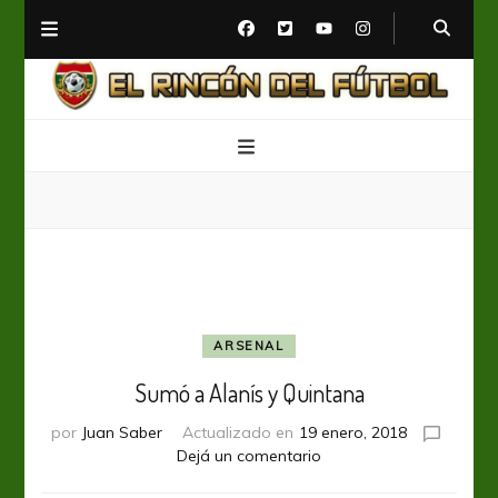
El Rincón del Fútbol
Diario digital de Fútbol
ARSENAL
Sumó a Alanís y Quintana
por
Juan Saber
Actualizado en
19 enero, 2018
en
Dejá un comentario
Sumó