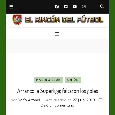
El Rincón del Fútbol
Diario digital de Fútbol
RACING CLUB
UNIÓN
Arrancó la Superliga; faltaron los goles
por
Darío Altobelli
Actualizado en
27 julio, 2019
en
Dejá un comentario
Arrancó