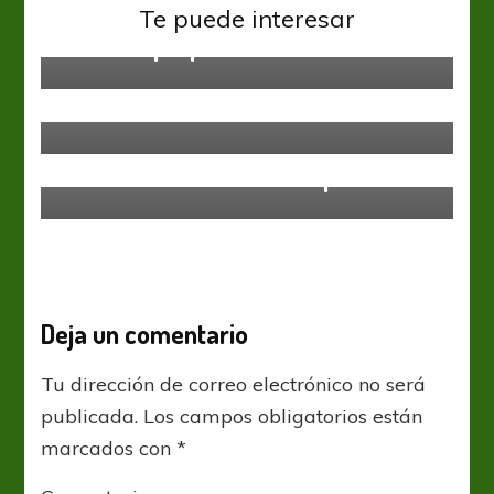
Unión
Te puede interesar
Unión se prepara en La Feliz
Copa Sudamericana
Unión
Paridad en Santa Fe
Racing Club
Al fin terminó la dulce espera
Deja un comentario
Tu dirección de correo electrónico no será
publicada.
Los campos obligatorios están
marcados con
*