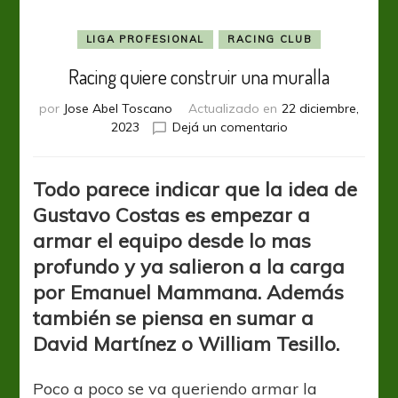
LIGA PROFESIONAL
RACING CLUB
Racing quiere construir una muralla
por
Jose Abel Toscano
Actualizado en
22 diciembre,
en
2023
Dejá un comentario
Racing
quiere
construir
Todo parece indicar que la idea de
una
Gustavo Costas es empezar a
muralla
armar el equipo desde lo mas
profundo y ya salieron a la carga
por Emanuel Mammana. Además
también se piensa en sumar a
David Martínez o William Tesillo.
Poco a poco se va queriendo armar la