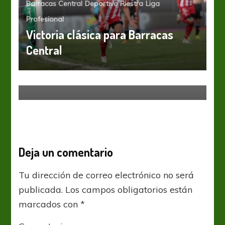
Barracas Central
Deportivo Riestra
Liga
Profesional
Victoria clásica para Barracas
Central
Huracán
Liga Profesional
Primera Nacional
Nueva Chicago condiciona la salida
de Facundo Mater a Huracán
Deja un comentario
Tu dirección de correo electrónico no será
publicada.
Los campos obligatorios están
marcados con
*