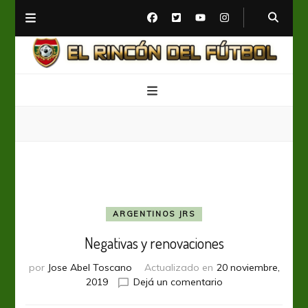
El Rincón del Fútbol
Diario digital de Fútbol
ARGENTINOS JRS
Negativas y renovaciones
por
Jose Abel Toscano
Actualizado en
20 noviembre,
en
2019
Dejá un comentario
Negativas