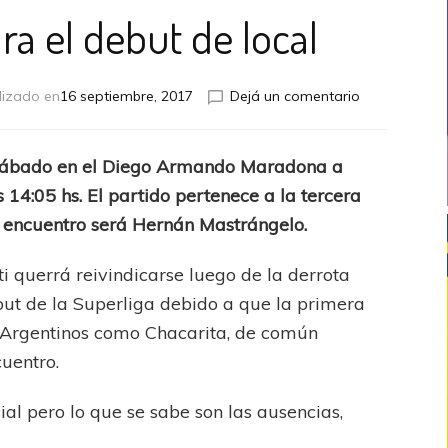
ra el debut de local
en
lizado en
16 septiembre, 2017
Dejá un comentario
Se
prepara
para
e sábado en el Diego Armando Maradona a
el
 14:05 hs. El partido pertenece a la tercera
debut
de
el encuentro será Hernán Mastrángelo.
local
ti querrá reivindicarse luego de la derrota
ut de la Superliga debido a que la primera
o Argentinos como Chacarita, de común
uentro.
al pero lo que se sabe son las ausencias,