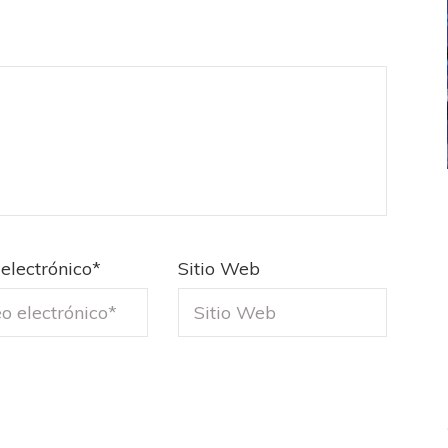
ICANA
LANÚS
UEFA CHAMPIONS LEAGUE
fendido
PSG celebró el bicampeonato
electrónico
*
Sitio Web