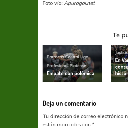
Foto vía:
Apurogol.net
Te p
Boca J
Justici
Barracas Central
Liga
En Var
Profesional
Platense
consi
Empate con polémica
histó
Deja un comentario
Tu dirección de correo electrónico 
están marcados con
*