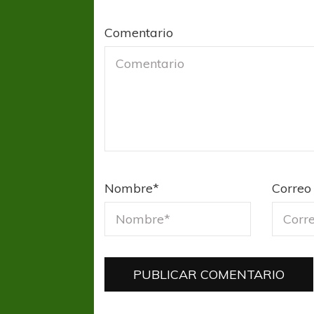
Comentario
COPA SUDAMER
Sur De
Nombre
*
Correo 
COPA SUDAMERICANA
TIGRE
A pesar de la derrota Tigre avanzó a
Octavos de Final