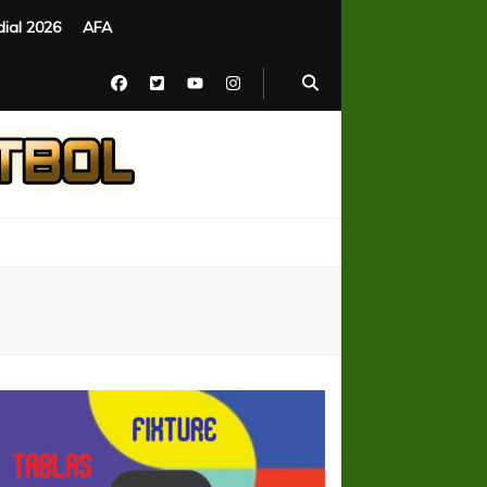
ial 2026
AFA