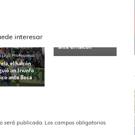
Boca Juniors
Liga
Profesional
uede interesar
El reemplazo de Gago
ante el Halcón
uniors
Defensa y
a
Liga Profesional
ela, el halcón
guió un triunfo
rico ante Boca
no será publicada.
Los campos obligatorios