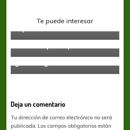
Argentinos Jrs
Colón
Copa Sudamericana
Burián se convirtió en héroe en la
Te puede interesar
Copa Sudamericana
Argentinos Jrs
Terminó la pretemporada del Bicho
Argentinos Jrs
Racing Club
Racing se empieza a asomar y
golea a Argentinos
Deja un comentario
Tu dirección de correo electrónico no será
publicada.
Los campos obligatorios están