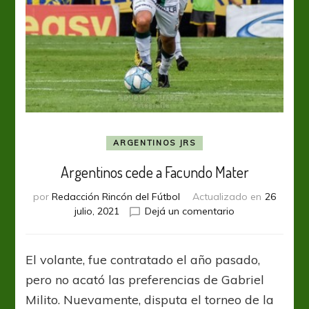
ARGENTINOS JRS
Argentinos cede a Facundo Mater
por
Redacción Rincón del Fútbol
Actualizado en
26
en
julio, 2021
Dejá un comentario
Argentinos
cede
a
El volante, fue contratado el año pasado,
Facundo
pero no acató las preferencias de Gabriel
Mater
Milito. Nuevamente, disputa el torneo de la