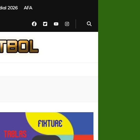
ial 2026
AFA