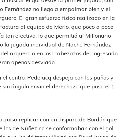
 a buscar el gol desde la primer jugada, con
o Fernández no llegó a empalmar bien y el
guero. El gran esfuerzo físico realizado en la
factura al equipo de Merlo, que poco a poco
ía tan efectiva, lo que permitió al Millonario
mo la jugada individual de Nacho Fernández
a del arquero o en losl cabezazos del ingresado
eron apenas desviado.
 el centro, Pedelacq despeja con los puños y
e sin ángulo envío el derechazo que puso el 1
 quiso replicar con un disparo de Bordón que
e los de Núñez no se conformaban con el gol