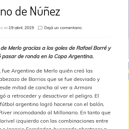
ino de Núñez
en
do en
19 abril, 2019
Dejá un comentario
Argentino
de
Núñez
 de Merlo gracias a los goles de Rafael Borré y
ó pasar de ronda en la Copa Argentina.
 fue Argentino de Merlo quién creó las
cabezazo de Barrios que se fue desviado y
esde mitad de cancha al ver a Armani
ó a retroceder y desactivar el peligro. El
fútbol argentino logró hacerse con el balón,
 River incomodando al Millonario. En tanto que
darivel izquierdo con las combinaciones entre