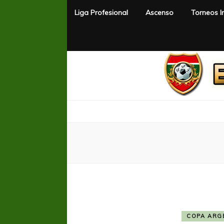
Liga Profesional
Ascenso
Torneos I
El Rincón del Fútbol
Diario digital de Fútbol
COPA ARG