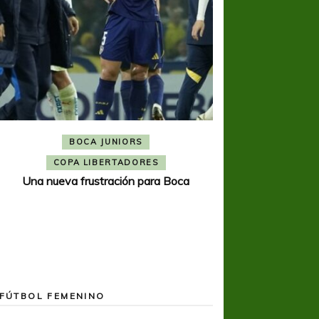
BOCA JUNIORS
COPA SUDAMER
Noche inolvida
COPA LIBERTADORES
Una nueva frustración para Boca
FÚTBOL FEMENINO