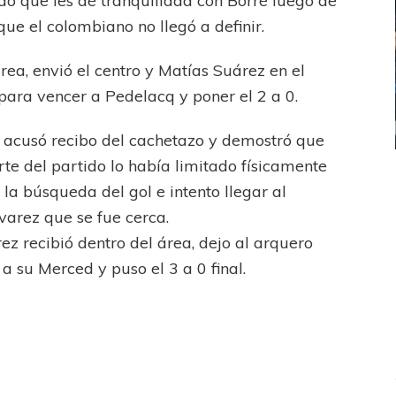
do que les dé tranquilidad con Borré luego de
que el colombiano no llegó a definir.
rea, envió el centro y Matías Suárez en el
para vencer a Pedelacq y poner el 2 a 0.
lo acusó recibo del cachetazo y demostró que
rte del partido lo había limitado físicamente
ICANA
LANÚS
UEFA CHAMPIONS LEAGUE
n la búsqueda del gol e intento llegar al
fendido
PSG celebró el bicampeonato
lvarez que se fue cerca.
z recibió dentro del área, dejo al arquero
a su Merced y puso el 3 a 0 final.