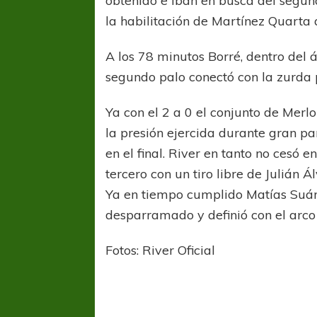
obtenido e iban en busca del segun
la habilitación de Martínez Quarta 
A los 78 minutos Borré, dentro del á
segundo palo conectó con la zurda 
Ya con el 2 a 0 el conjunto de Mer
la presión ejercida durante gran pa
COPA SUDAMER
en el final. River en tanto no cesó e
Sur De
tercero con un tiro libre de Julián Á
Ya en tiempo cumplido Matías Suáre
COPA SUDAMERICANA
TIGRE
desparramado y definió con el arco 
A pesar de la derrota Tigre avanzó a
Octavos de Final
Fotos: River Oficial