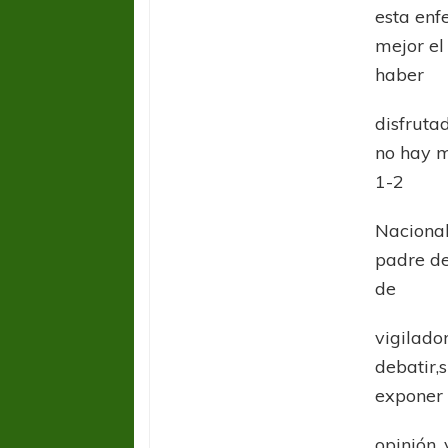
esta enf
mejor el 
haber
disfruta
no hay m
1-2
Nacional
padre de
de
vigilado
debatir,
exponer
opinión,