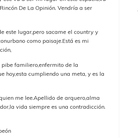
 Rincón De La Opinión. Vendría a ser
de este lugar,pero sacame el country y
conurbano como paisaje.Está es mi
ción,
 pibe familiero,enfermito de la
ue hoy,esta cumpliendo una meta, y es la
 quien me lee.Apellido de arquero,alma
dor,la vida siempre es una contradicción.
peón