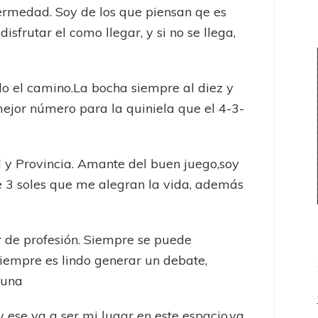
ermedad. Soy de los que piensan qe es
disfrutar el como llegar, y si no se llega,
do el camino.La bocha siempre al diez y
ejor número para la quiniela que el 4-3-
 y Provincia. Amante del buen juego,soy
 3 soles que me alegran la vida, además
r de profesión. Siempre se puede
siempre es lindo generar un debate,
 una
 y ese va a ser mi lugar en este espacio,va