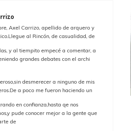
rrizo
e, Axel Carrizo, apellido de arquero y
tico.Llegue al Rincón, de casualidad, de
as, y al tiempito empecé a comentar, a
teniendo grandes debates con el archi
o
roso,sin desmerecer a ninguno de mis
ros.De a poco me fueron haciendo un
trando en confianza,hasta qe nos
FEMENINO
FÚTBOL FEMENINO
os,y pude conocer mejor a la gente que
LA COSTA
OTRAS LIGAS FEM
jaron ante su gente
Tiro se quedó con la primera semifinal
arte de