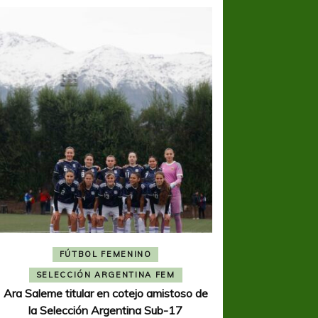
FÚTBOL FEMENINO
FÚTBOL 
SELECCIÓN ARGENTINA FEM
REGIONA
Ara Saleme titular en cotejo amistoso de
Ajustada caída de V
la Selección Argentina Sub-17
K