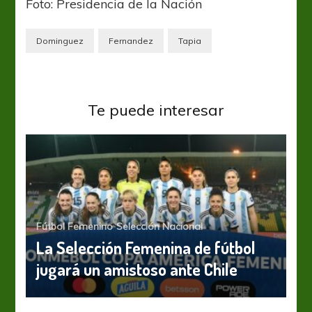
Foto: Presidencia de la Nación
Dominguez
Fernandez
Tapia
Te puede interesar
Fútbol Femenino
Selección Nacional
La Selección Femenina de fútbol
jugará un amistoso ante Chile
Fútbol Femenino
Selección Nacional
Sub 17
Se pone en marcha el
Sudamericano Sub 17