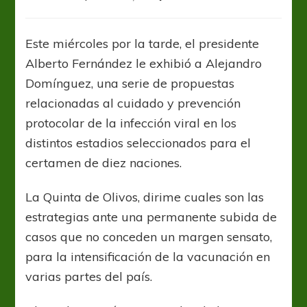
Argentina
y
Conmebol
Este miércoles por la tarde, el presidente
debaten
Alberto Fernández le exhibió a Alejandro
la
sede
Domínguez, una serie de propuestas
única
relacionadas al cuidado y prevención
de
protocolar de la infección viral en los
Copa
América
distintos estadios seleccionados para el
certamen de diez naciones.
La Quinta de Olivos, dirime cuales son las
estrategias ante una permanente subida de
casos que no conceden un margen sensato,
para la intensificación de la vacunación en
varias partes del país.