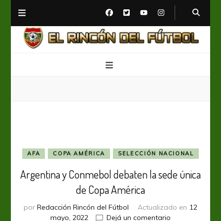
El Rincón del Fútbol
Diario digital de Fútbol
AFA
COPA AMÉRICA
SELECCIÓN NACIONAL
Argentina y Conmebol debaten la sede única
de Copa América
por
Redacción Rincón del Fútbol
Actualizado en
12
en
mayo, 2022
Dejá un comentario