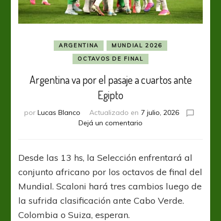
ARGENTINA
MUNDIAL 2026
OCTAVOS DE FINAL
Argentina va por el pasaje a cuartos ante
Egipto
por
Lucas Blanco
Actualizado en
7 julio, 2026
en
Dejá un comentario
Argentina
va
por
Desde las 13 hs, la Selección enfrentará al
el
conjunto africano por los octavos de final del
pasaje
a
Mundial. Scaloni hará tres cambios luego de
cuartos
la sufrida clasificación ante Cabo Verde.
ante
Colombia o Suiza, esperan.
Egipto