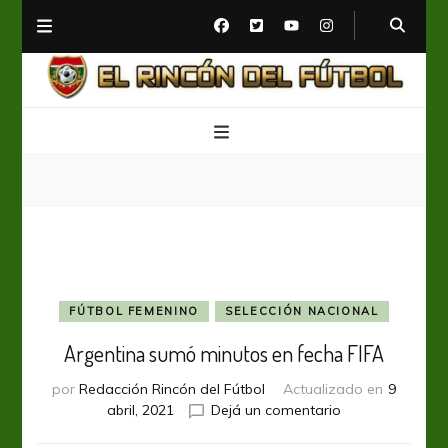
El Rincón del Fútbol
Diario digital de Fútbol
FÚTBOL FEMENINO
SELECCIÓN NACIONAL
Argentina sumó minutos en fecha FIFA
por
Redacción Rincón del Fútbol
Actualizado en
9
en
abril, 2021
Dejá un comentario
Argentina