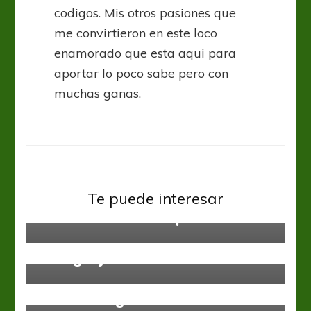
codigos. Mis otros pasiones que
me convirtieron en este loco
enamorado que esta aqui para
aportar lo poco sabe pero con
muchas ganas.
Selección Nacional
Te puede interesar
El viento se llevó lo que
Selección Nacional
Sub 20
Torneos Juveniles
U20WC: Argentina venció a
Portugal y se metió en los octavos
Godoy Cruz
Selección Nacional
¿Godoy Cruz parte del Islas
Malvinas Argentinas?