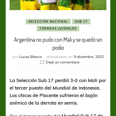
SELECCIÓN NACIONAL
SUB 17
TORNEOS JUVENILES
Argentina no pudo con Mali y se quedó sin
podio
por
Lucas Blanco
Actualizado en
9 diciembre, 2023
en
Dejá un comentario
Argentina
no
pudo
La Selección Sub 17 perdió 3-0 con Mali por
con
el tercer puesto del Mundial de Indonesia.
Mali
y
Los chicos de Placente sufrieron el bajón
se
anímico de la derrota en semis.
quedó
sin
Por el tercer puesto del
Mundial Sub 17 de