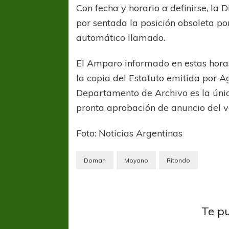
Con fecha y horario a definirse, la 
por sentada la posición obsoleta por
automático llamado.
El Amparo informado en estas horas
la copia del Estatuto emitida por A
Departamento de Archivo es la úni
pronta aprobación de anuncio del vo
Foto: Noticias Argentinas
Doman
Moyano
Ritondo
Indepe
Independiente
Profes
Te p
El éxodo invernal, con
River 
dos viejos conocidos
vuelv