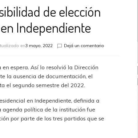
sibilidad de elección
l en Independiente
en
tualizado en
3 mayo, 2022
Dejá un comentario
Archivan
la
posibilidad
en espera. Así lo resolvió la Dirección
de
nte la ausencia de documentación, el
elección
presidencial
sta el segundo semestre del 2022.
en
Independiente
esidencial en Independiente, definida a
agenda política de la institución fue
ión por parte de los tres partidos que se