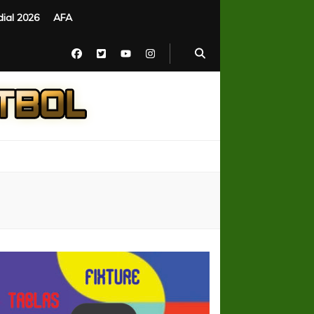
ial 2026
AFA