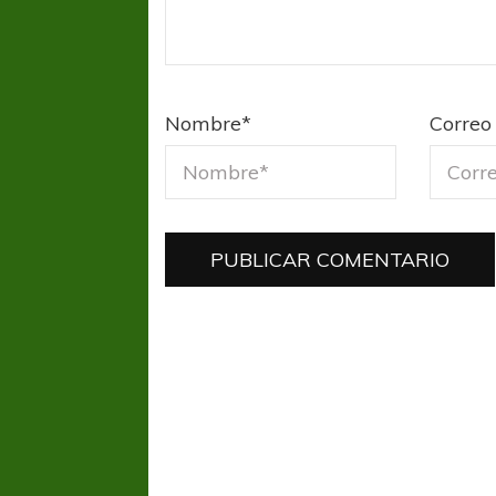
Nombre
*
Correo 
COPA SUDAMERICANA
TIGRE
A pesar de la derrota Tigre avanzó a
Octavos de Final