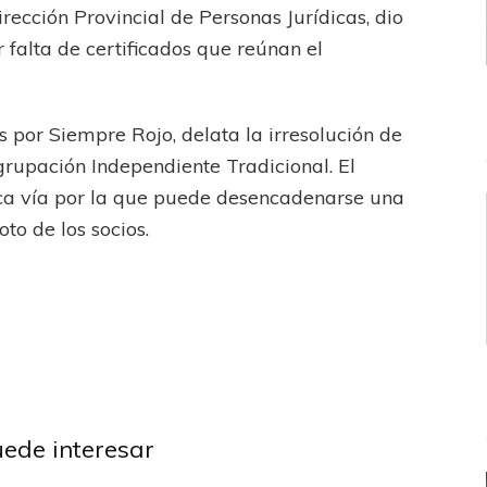
Dirección Provincial de Personas Jurídicas, dio
 falta de certificados que reúnan el
 por Siempre Rojo, delata la irresolución de
grupación Independiente Tradicional. El
ca vía por la que puede desencadenarse una
to de los socios.
ndiente
Liga
ional
River Plate
uede interesar
ganó en el final y
e a creer
Independiente
Liga