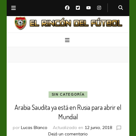
El Rincón del Fútbol
Diario digital de Fútbol
SIN CATEGORÍA
Arabia Saudita ya está en Rusia para abrir el
Mundial
por
Lucas Blanco
Actualizado en
12 junio, 2018
en
Dejá un comentario