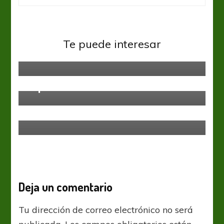
Sin categoría
Pascal Zuberbühler, el arquero que
Te puede interesar
hizo historia
Sin categoría
El primer clasificado salió del sur
Sin categoría
Chacarita levantó el embargo y se
refuerza
Deja un comentario
Tu dirección de correo electrónico no será