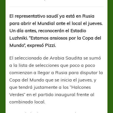
Arabia
Saudita
ya
El representativo saudí ya está en Rusia
está
para abrir el Mundial ante el local el jueves.
en
Rusia
Un día antes, reconocerán el Estadio
para
Luzhniki. “Estamos ansiosos por la Copa del
abrir
Mundo”, expresó Pizzi.
el
Mundial
El seleccionado de Arabia Saudita se sumó
a la lista de selecciones que poco a poco
comienzan a llegar a Rusia para disputar la
Copa del Mundo que se inicia el jueves, y
que tendrá justamente a los “Halcones
Verdes” en el partido inaugural frente al
combinado local.