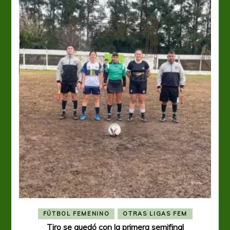
FÚTBOL FEMENINO
OTRAS LIGAS FEM
Tiro se quedó con la primera semifinal
Tiro 