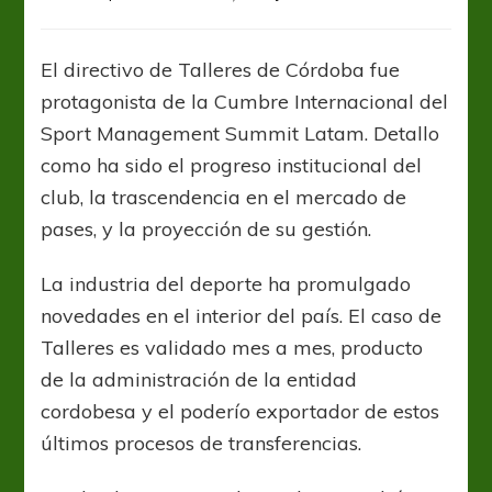
Andrés
Fassi:
“El
El directivo de Talleres de Córdoba fue
club
protagonista de la Cumbre Internacional del
cuenta
con
Sport Management Summit Latam. Detallo
60
como ha sido el progreso institucional del
millones
club, la trascendencia en el mercado de
de
dólares
pases, y la proyección de su gestión.
en
jugadores
La industria del deporte ha promulgado
propios”
novedades en el interior del país. El caso de
Talleres es validado mes a mes, producto
de la administración de la entidad
cordobesa y el poderío exportador de estos
últimos procesos de transferencias.