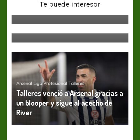
FIFA ordena el aporte de Talleres
Te puede interesar
al CIBI
Talleres
Talleres: se colorea el 11
Arsenal
Liga Profesional
Talleres
Talleres venció a Arsenal gracias a
un blooper y sigue al acecho de
River