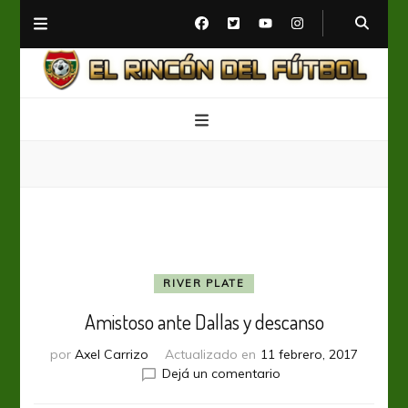
El Rincón del Fútbol
Diario digital de Fútbol
RIVER PLATE
Amistoso ante Dallas y descanso
por
Axel Carrizo
Actualizado en
11 febrero, 2017
en
Dejá un comentario
Amistoso