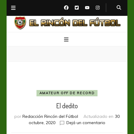
El Rincón del Fútbol
Diario digital de Fútbol
AMATEUR OFF DE RECORD
El dedito
por
Redacción Rincón del Fútbol
Actualizado en
30
en
octubre, 2020
Dejá un comentario
El