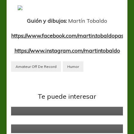
dedito
Guión y dibujos:
Martín Tobaldo
https://www.facebook.com/martin.tobaldopastore
https://www.instagram.com/martintobaldo
Amateur Off De Record
Humor
Amateur Off de Record
Te puede interesar
Unos matiolis
Amateur Off de Record
DTerminismos o PRESIones