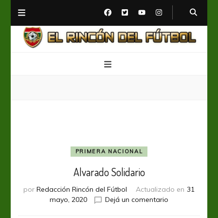
El Rincón del Fútbol
Diario digital de Fútbol
PRIMERA NACIONAL
Alvarado Solidario
por
Redacción Rincón del Fútbol
Actualizado en
31
en
mayo, 2020
Dejá un comentario
Alvarado