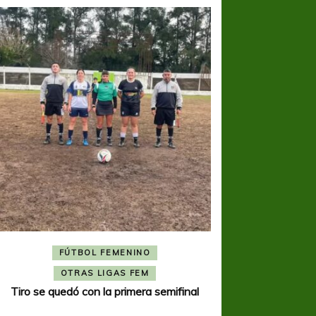
FÚTBOL FEMENINO
FÚTBOL 
OTRAS LIGAS FEM
OTRAS L
Tiro se quedó con la primera semifinal
Tiro Federal sacó el 
del Torne