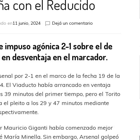
eña con el Reducido
en
ado en
11 junio, 2024
Dejá un comentario
Alvarado
se
lo
e impuso agónica 2-1 sobre el de
dio
 en desventaja en el marcador.
vuelta
a
Arsenal
enal por 2-1 en el marco de la fecha 19 de la
sobre
la
4. El Viaducto había arrancado en ventaja
hora
os 39 minutos del primer tiempo, pero el Torito
y
sueña
a el pleito a los 29 y 47 minutos mediante
con
espectivamente.
el
Reducido
por Mauricio Giganti había comenzado mejor
sé María Minella. Sin embargo, Arsenal golpeó