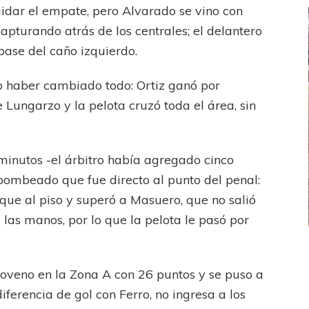
uidar el empate, pero Alvarado se vino con
apturando atrás de los centrales; el delantero
 base del caño izquierdo.
do haber cambiado todo: Ortiz ganó por
 Lungarzo y la pelota cruzó toda el área, sin
inutos -el árbitro había agregado cinco
e bombeado que fue directo al punto del penal:
pique al piso y superó a Masuero, que no salió
las manos, por lo que la pelota le pasó por
FEMENINO
FÚTBOL FEMENINO
 AMATEUR
LIGA DE LA COSTA
noveno en la Zona A con 26 puntos y se puso a
Estrella del Sur en el
Las campeonas festejaron ante su gente
diferencia de gol con Ferro, no ingresa a los
eral