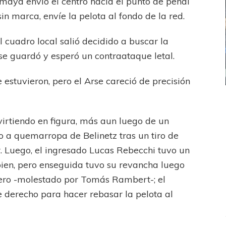
maya envió el centro hacia el punto de penal
in marca, envíe la pelota al fondo de la red.
l cuadro local salió decidido a buscar la
 se guardó y esperó un contraataque letal.
estuvieron, pero el Arse careció de precisión
ICANA
LANÚS
UEFA CHAMPIONS LEAGUE
fendido
PSG celebró el bicampeonato
virtiendo en figura, más aun luego de un
 a quemarropa de Belinetz tras un tiro de
 Luego, el ingresado Lucas Rebecchi tuvo un
ien, pero enseguida tuvo su revancha luego
uero -molestado por Tomás Rambert-; el
e derecho para hacer rebasar la pelota al