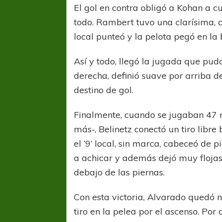
El gol en contra obligó a Kohan a c
todo. Rambert tuvo una clarísima, c
local punteó y la pelota pegó en la
Así y todo, llegó la jugada que pu
derecha, definió suave por arriba de
destino de gol.
Finalmente, cuando se jugaban 47 m
más-, Belinetz conectó un tiro libr
el ‘9’ local, sin marca, cabeceó de 
a achicar y además dejó muy flojas 
debajo de las piernas.
FÚTBOL FEMENINO
FÚTBOL 
REGIONAL AMATEUR
REGIONAL
Con esta victoria, Alvarado quedó 
Ajustada caída de Verónica en Alejandro
Verónica jugará ante 
tiro en la pelea por el ascenso. Por 
Korn
Fed