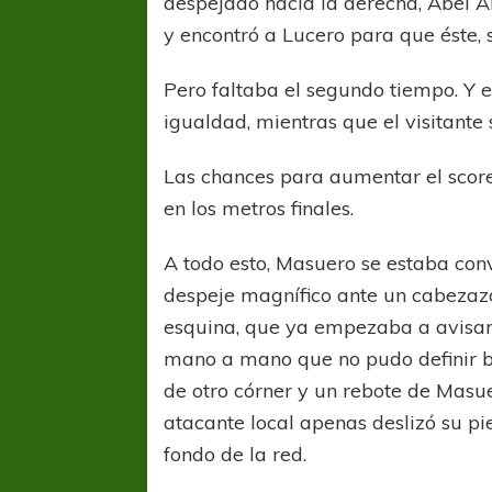
despejado hacia la derecha, Abel A
y encontró a Lucero para que éste, s
Pero faltaba el segundo tiempo. Y e
igualdad, mientras que el visitante
Las chances para aumentar el score 
en los metros finales.
COPA SUDAMER
Sur De
A todo esto, Masuero se estaba con
despeje magnífico ante un cabezazo
COPA SUDAMERICANA
TIGRE
esquina, que ya empezaba a avisar.
A pesar de la derrota Tigre avanzó a
mano a mano que no pudo definir b
Octavos de Final
de otro córner y un rebote de Mas
atacante local apenas deslizó su pi
fondo de la red.