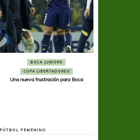
BOCA JUNIORS
COPA SUDAMER
Noche inolvida
COPA LIBERTADORES
Una nueva frustración para Boca
FÚTBOL FEMENINO