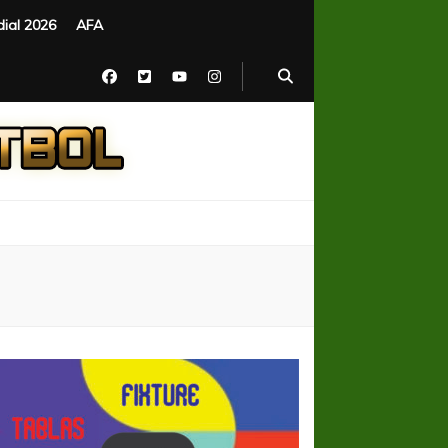
ial 2026
AFA