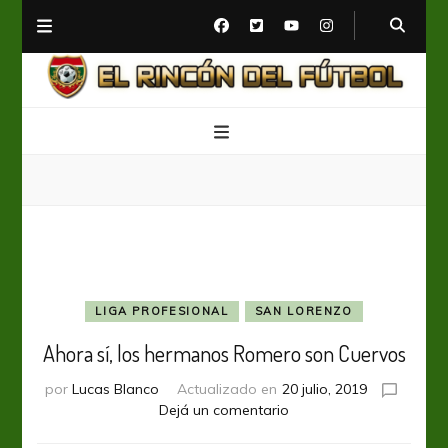
El Rincón del Fútbol
Diario digital de Fútbol
LIGA PROFESIONAL
SAN LORENZO
Ahora sí, los hermanos Romero son Cuervos
por
Lucas Blanco
Actualizado en
20 julio, 2019
en
Dejá un comentario
Ahora