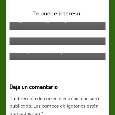
Argentinos Jrs
Arsenal
Liga Profesional
Te puede interesar
Argentinos aguantó y lo dio vuelta
Arsenal
Liga Profesional
Arsenal se despide oficialmente de
la Primera División
Colón
Liga Profesional
Para que no lo pesque el Pirata
Deja un comentario
Tu dirección de correo electrónico no será
publicada.
Los campos obligatorios están
marcados con
*