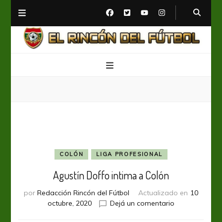
El Rincón del Fútbol
Diario digital de Fútbol
COLÓN
LIGA PROFESIONAL
Agustín Doffo intima a Colón
por
Redacción Rincón del Fútbol
Actualizado en
10
en
octubre, 2020
Dejá un comentario
Agustín