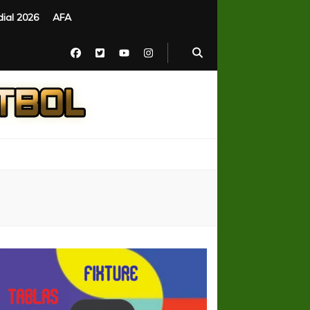
ial 2026
AFA