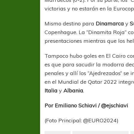
victorias y no estarán en la Euroco
Mismo destino para
Dinamarca
y
S
Copenhague. La “Dinamita Roja” con
presentaciones mientras que los hel
Tampoco hubo goles en El Cairo co
es que para sacudir la modorra dec
penales y allí los “Ajedrezados” se 
en el Mundial de Qatar 2022 integr
Italia
y
Albania
.
Por Emiliano Schiavi / @ejschiavi
FÚTBOL FEMENINO
FÚTBOL 
REGIONAL AMATEUR
REGIONAL
(Foto Principal: @EURO2024)
Ajustada caída de Verónica en Alejandro
Verónica jugará ante 
Korn
Fed