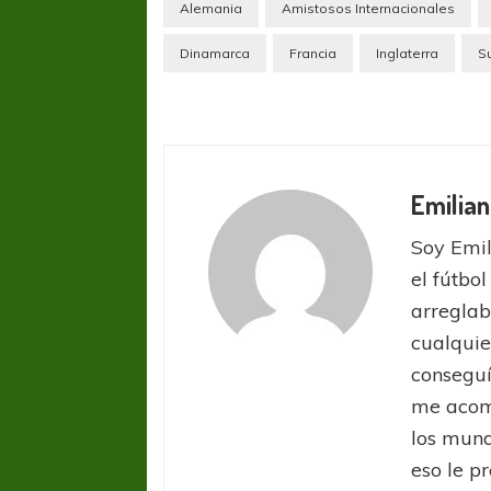
Alemania
Amistosos Internacionales
Dinamarca
Francia
Inglaterra
S
Emilian
Soy Emil
el fútbol
arreglab
cualquie
conseguí
me acom
los mund
eso le pr