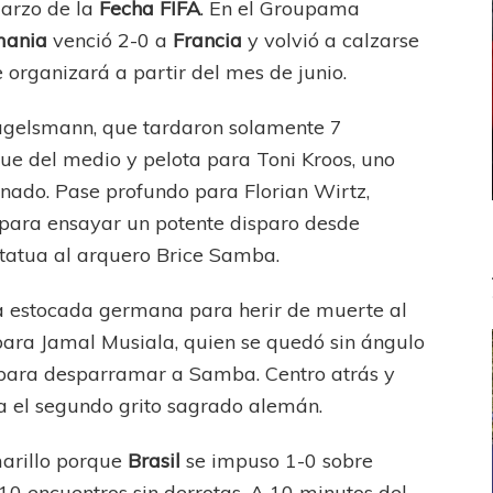
marzo de la
Fecha FIFA
. En el Groupama
mania
venció 2-0 a
Francia
y volvió a calzarse
e organizará a partir del mes de junio.
 Nagelsmann, que tardaron solamente 7
ue del medio y pelota para Toni Kroos, uno
onado. Pase profundo para Florian Wirtz,
 para ensayar un potente disparo desde
statua al arquero Brice Samba.
ra estocada germana para herir de muerte al
ra Jamal Musiala, quien se quedó sin ángulo
ó para desparramar a Samba. Centro atrás y
a el segundo grito sagrado alemán.
arillo porque
Brasil
se impuso 1-0 sobre
 10 encuentros sin derrotas. A 10 minutos del