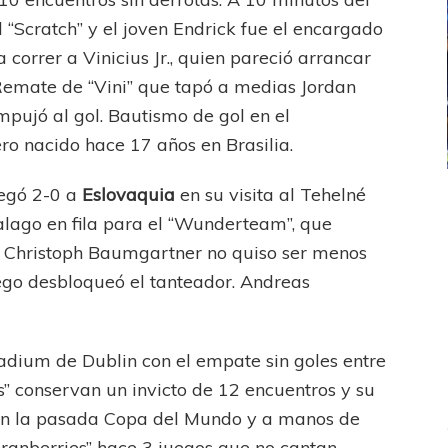
l “Scratch” y el joven Endrick fue el encargado
 correr a Vinicius Jr., quien pareció arrancar
Remate de “Vini” que tapó a medias Jordan
empujó al gol. Bautismo de gol en el
ro nacido hace 17 años en Brasilia.
legó 2-0 a
Eslovaquia
en su visita al Tehelné
ICANA
LANÚS
UEFA CHAMPIONS LEAGUE
alago en fila para el “Wunderteam”, que
fendido
PSG celebró el bicampeonato
de Christoph Baumgartner no quiso ser menos
ego desbloqueó el tanteador. Andreas
tadium de Dublin con el empate sin goles entre
os” conservan un invicto de 12 encuentros y su
en la pasada Copa del Mundo y a manos de
“Cranberries” hace 3 juegos que no cantan