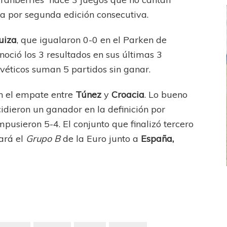
pa por segunda edición consecutiva.
uiza
, que igualaron 0-0 en el Parken de
oció los 3 resultados en sus últimas 3
véticos suman 5 partidos sin ganar.
n el empate entre
Túnez
y
Croacia
. Lo bueno
idieron un ganador en la definición por
impusieron 5-4. El conjunto que finalizó tercero
ará el
Grupo B
de la Euro junto a
España,
FEMENINO
FÚTBOL FEMENINO
 AMATEUR
LIGA DE LA COSTA
Estrella del Sur en el
Las campeonas festejaron ante su gente
eral