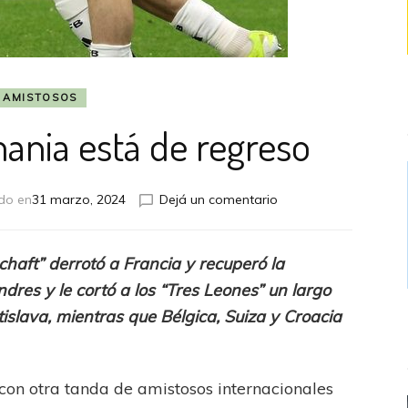
AMISTOSOS
mania está de regreso
en
do en
31 marzo, 2024
Dejá un comentario
¡Achtung!,
Alemania
está
haft” derrotó a Francia y recuperó la
de
res y le cortó a los “Tres Leones” un largo
regreso
stislava, mientras que Bélgica, Suiza y Croacia
 con otra tanda de amistosos internacionales