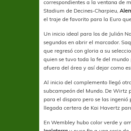
correspondientes a la ventana de 
Stadium de Decines-Charpieu,
Ale
el traje de favorito para la Euro qu
Un inicio ideal para los de Julián
segundos en abrir el marcador. Saq
que regresó con gloria a su selecci
quien se tuvo toda la fe del mundo
afuera del área y así dejar como e
Al inicio del complemento llegó ot
subcampeón del Mundo. De Wirtz pa
para el disparo pero se las ingeni
llegada certera de Kai Havertz par
En Wembley hubo color verde y am
Inglaterra
y puso fin a una serie de