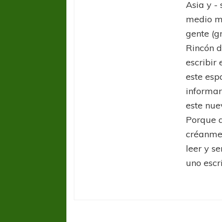
Asia y -
medio ma
gente (g
Rincón d
escribir 
este esp
informar
este nue
Porque a
créanme.
leer y s
uno escri