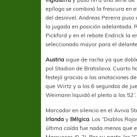
epílogo se combinó la frescura en e
del desnivel. Andreas Pereira puso a
la jugada en posición adelantada. 
Pickford y en el rebote Endrick la 
seleccionado mayor para el delante
Austria
sigue de racha ya que dob
COPA SUDAMER
pol Stadion de Bratislava. Cuarto h
Sur De
festejó gracias a las anotaciones 
que Wirtz y a los 6 segundos de ju
COPA SUDAMERICANA
TIGRE
A pesar de la derrota Tigre avanzó a
Weimann liquidó el pleito a los 52´.
Octavos de Final
Marcador en silencio en el Aviva S
Irlanda
y
Bélgica
. Los “Diablos Roj
última caída fue nada menos que 
Marruecos (0-2). Por su parte, los 