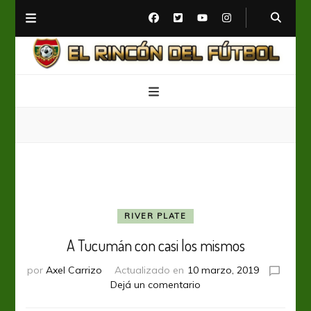
El Rincón del Fútbol
Diario digital de Fútbol
RIVER PLATE
A Tucumán con casi los mismos
por
Axel Carrizo
Actualizado en
10 marzo, 2019
en
Dejá un comentario
A