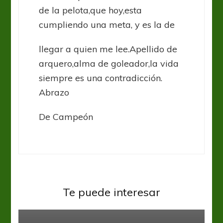
de la pelota,que hoy,esta
cumpliendo una meta, y es la de
llegar a quien me lee.Apellido de
arquero,alma de goleador,la vida
siempre es una contradicción.
Abrazo
De Campeón
River Plate
Supercopa
Para salir campeón hay que venir
Te puede interesar
al sur
River Plate