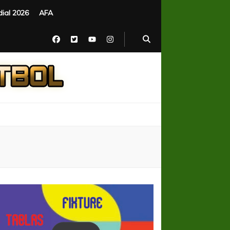
ial 2026
AFA