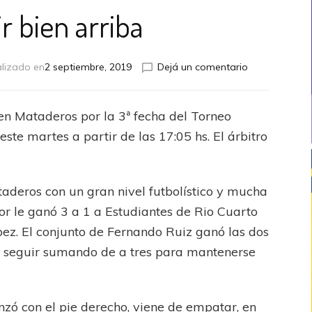
r bien arriba
en
lizado en
2 septiembre, 2019
Dejá un comentario
A
seguir
bien
en Mataderos por la 3ª fecha del Torneo
arriba
te martes a partir de las 17:05 hs. El árbitro
aderos con un gran nivel futbolístico y mucha
ior le ganó 3 a 1 a Estudiantes de Rio Cuarto
pez. El conjunto de Fernando Ruiz ganó las dos
e seguir sumando de a tres para mantenerse
nzó con el pie derecho, viene de empatar, en