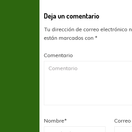
Deja un comentario
Tu dirección de correo electrónico 
están marcados con
*
Comentario
FÚTBOL FEMENINO
FÚTBOL 
REGIONAL AMATEUR
REGIONAL
Nombre
*
Correo 
Ajustada caída de Verónica en Alejandro
Verónica jugará ante 
Korn
Fed