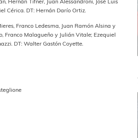
án, Hernán Tifner, Juan Alessandroni, José Luis
l Cérica. DT: Hernán Darío Ortiz.
Mieres, Franco Ledesma, Juan Ramón Alsina y
o, Franco Malagueño y Julián Vitale; Ezequiel
azzi. DT: Walter Gastón Coyette.
steglione