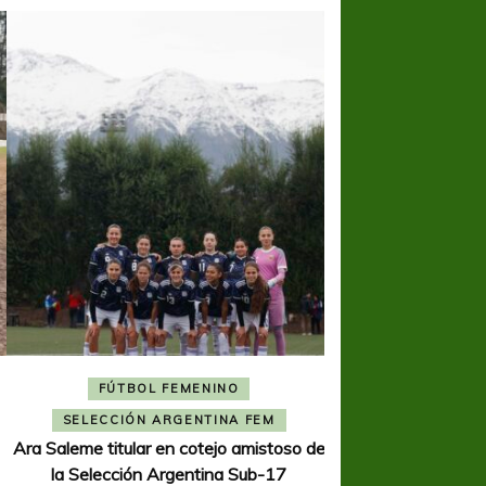
FÚTBOL FEMENINO
FÚTBOL 
SELECCIÓN ARGENTINA FEM
REGIONA
Ara Saleme titular en cotejo amistoso de
Ajustada caída de V
la Selección Argentina Sub-17
K