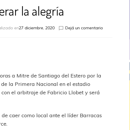
rar la alegría
en
alizado en
27 diciembre, 2020
Dejá un comentario
A
recuperar
la
alegría
oras a Mitre de Santiago del Estero por la
 de la Primera Nacional en el estadio
con el arbitraje de Fabricio Llobet y será
 de caer como local ante el líder Barracas
rce.