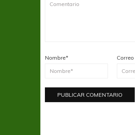
Nombre
*
Correo 
FÚTBOL FEMENINO
FÚTBOL 
REGIONAL AMATEUR
LIGA DE 
Verónica jugará ante Estrella del Sur en el
Las campeonas feste
Federal