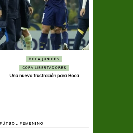
BOCA JUNIORS
COPA SUDAMER
Noche inolvida
COPA LIBERTADORES
Una nueva frustración para Boca
FÚTBOL FEMENINO