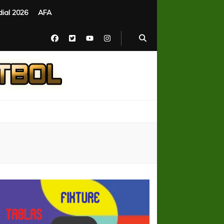
ial 2026
AFA