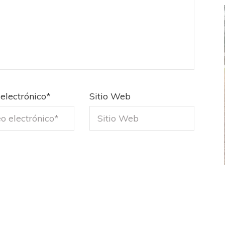
electrónico
*
Sitio Web
FEMENINO
FÚTBOL FEMENINO
LA COSTA
OTRAS LIGAS FEM
jaron ante su gente
Tiro se quedó con la primera semifinal