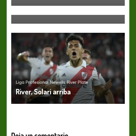
El Halcón cayó en Santa Fe con
nueve hombres
Liga Profesional
Newells
River Plate
River, Solari arriba
Deja un comentario