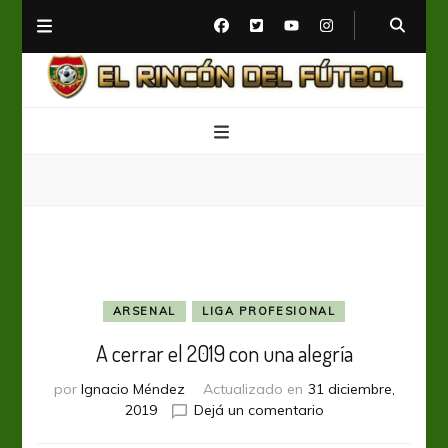
El Rincón del Fútbol
Diario digital de Fútbol
ARSENAL
LIGA PROFESIONAL
A cerrar el 2019 con una alegría
por
Ignacio Méndez
Actualizado en
31 diciembre,
en
2019
Dejá un comentario
A