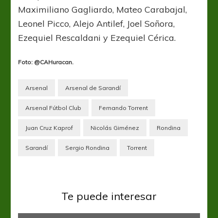
Maximiliano Gagliardo, Mateo Carabajal,
Leonel Picco, Alejo Antilef, Joel Soñora,
Ezequiel Rescaldani y Ezequiel Cérica.
Foto: @CAHuracan.
Arsenal
Arsenal de Sarandí
Arsenal Fútbol Club
Fernando Torrent
Juan Cruz Kaprof
Nicolás Giménez
Rondina
Sarandí
Sergio Rondina
Torrent
Gimnasia y Esgrima LP
Liga Profesional
El onofrismo se defiende y
Colón
Defensa y Justicia
Liga Profesional
Sin
Te puede interesar
contraataca
categoría