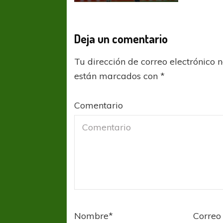
Deja un comentario
Tu dirección de correo electrónico 
están marcados con
*
COPA SUDAMER
Comentario
Sur De
COPA SUDAMERICANA
TIGRE
A pesar de la derrota Tigre avanzó a
Octavos de Final
Nombre
*
Correo 