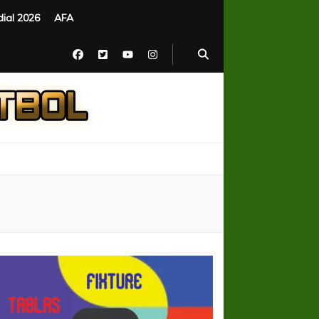
ial 2026
AFA