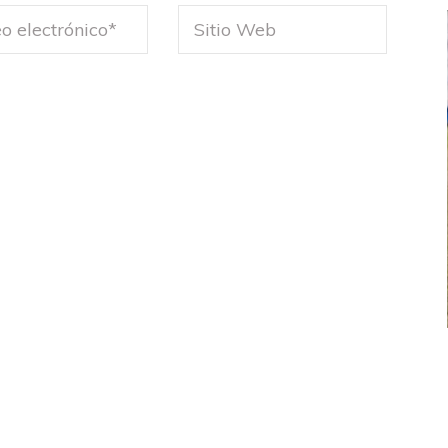
FEMENINO
FÚTBOL FEMENINO
 AMATEUR
LIGA DE LA COSTA
Estrella del Sur en el
Las campeonas festejaron ante su gente
eral