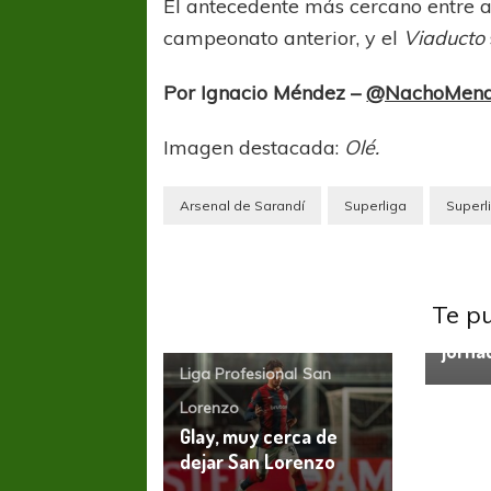
El antecedente más cercano entre a
campeonato anterior, y el
Viaducto
Por Ignacio Méndez –
@NachoMen
Imagen destacada:
Olé.
Arsenal de Sarandí
Superliga
Superl
Arsena
El Fer
Te p
Viadu
jorna
Liga Profesional
San
Lorenzo
Glay, muy cerca de
dejar San Lorenzo