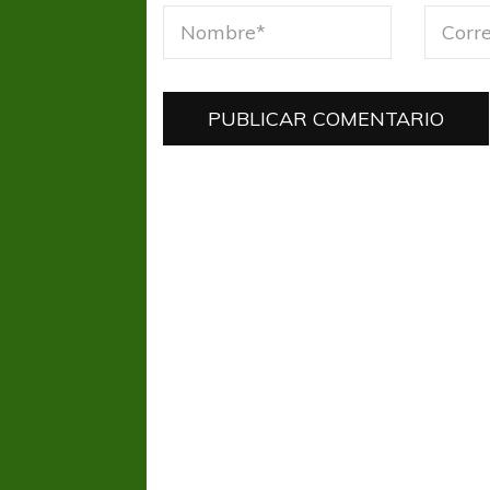
FÚTBOL FEMENINO
FÚTBOL 
REGIONAL AMATEUR
REGIONAL
Ajustada caída de Verónica en Alejandro
Verónica jugará ante 
Korn
Fed