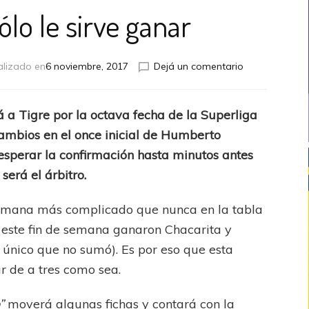
ólo le sirve ganar
en
alizado en
6 noviembre, 2017
Dejá un comentario
A
Arsenal
sólo
á a Tigre por la octava fecha de la Superliga
le
cambios en el once inicial de Humberto
sirve
ganar
sperar la confirmación hasta minutos antes
será el árbitro.
semana más complicado que nunca en la tabla
 este fin de semana ganaron Chacarita y
 único que no sumó). Es por eso que esta
r de a tres como sea.
”
moverá algunas fichas y contará con la