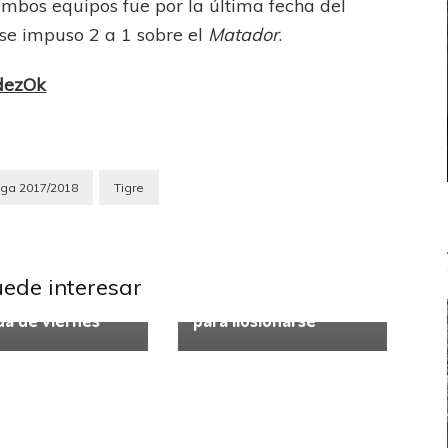
mbos equipos fue por la última fecha del
se impuso 2 a 1 sobre el
Matador
.
dezOk
iga 2017/2018
Tigre
Lanús
Liga Profesional
l
Primera Nacional
Racing Club
roviario y el
uede interesar
cto cierran la
Racing y un triunfo
da de viernes
para ilusionarse