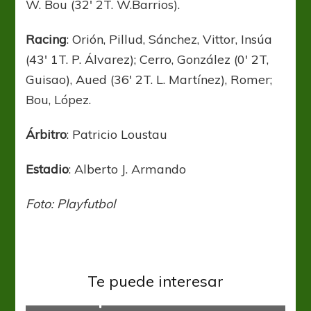
W. Bou (32′ 2T. W.Barrios).
Racing
: Orión, Pillud, Sánchez, Vittor, Insúa
(43′ 1T. P. Álvarez); Cerro, González (0′ 2T,
Guisao), Aued (36′ 2T. L. Martínez), Romer;
Bou, López.
Árbitro
: Patricio Loustau
Estadio
: Alberto J. Armando
Foto: Playfutbol
Central Córdoba
Liga Profesional
Te puede interesar
Una final para Central Córdoba