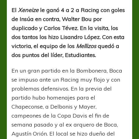
goleó
a
El
Xeneize
le ganó 4 a 2 a Racing con goles
Racing
de Insúa en contra, Walter Bou por
y
quedó
duplicado y Carlos Tévez. En la visita, los
a
dos tantos los hizo Lisandro López. Con esta
dos
victoria, el equipo de los
Mellizos
quedó a
de
la
dos puntos del líder, Estudiantes.
punta
En un gran partido en la Bombonera, Boca
se impuso ante un Racing muy flojo y con
problemas defensivos. En la previa del
partido hubo homenajes para el
Chapeconse, a Delbonis y Mayer,
campeones de la Copa Davis el fin de
semana pasado y al ex arquero de Boca,
Agustín Orión. El local se hizo dueño del