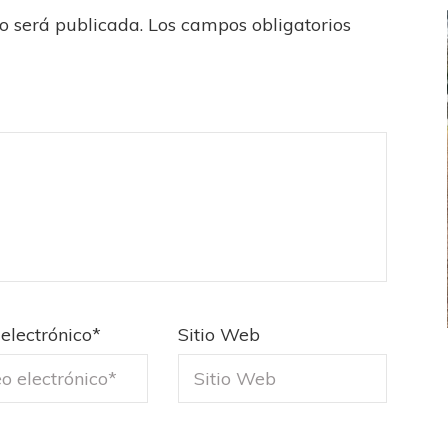
no será publicada.
Los campos obligatorios
electrónico
*
Sitio Web
FEMENINO
FÚTBOL FEMENINO
LA COSTA
OTRAS LIGAS FEM
jaron ante su gente
Tiro se quedó con la primera semifinal