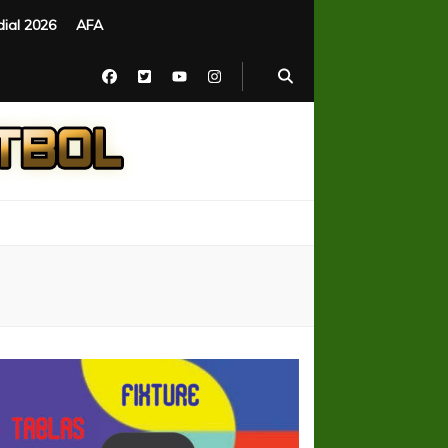
ial 2026
AFA