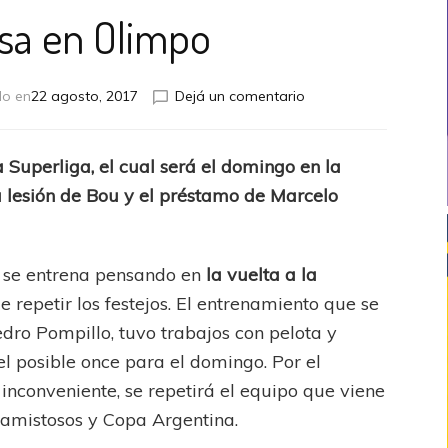
nsa en Olimpo
en
do en
22 agosto, 2017
Dejá un comentario
Ya
piensa
en
 Superliga, el cual será el domingo en la
Olimpo
 lesión de Bou y el préstamo de Marcelo
l se entrena pensando en
la vuelta a la
de repetir los festejos. El entrenamiento que se
edro Pompillo, tuvo trabajos con pelota y
l posible once para el domingo. Por el
inconveniente, se repetirá el equipo que viene
 amistosos y Copa Argentina.