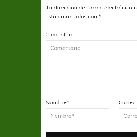
Tu dirección de correo electrónico 
están marcados con
*
Comentario
Nombre
*
Correo 
FÚTBOL FEMENINO
FÚTBOL 
REGIONAL AMATEUR
LIGA DE 
Verónica jugará ante Estrella del Sur en el
Las campeonas feste
Federal