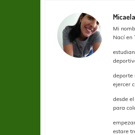
Micaela
Mi nombr
Nací en 
estudian
deportiv
deporte 
ejercer 
desde el
para col
empezar
estare t