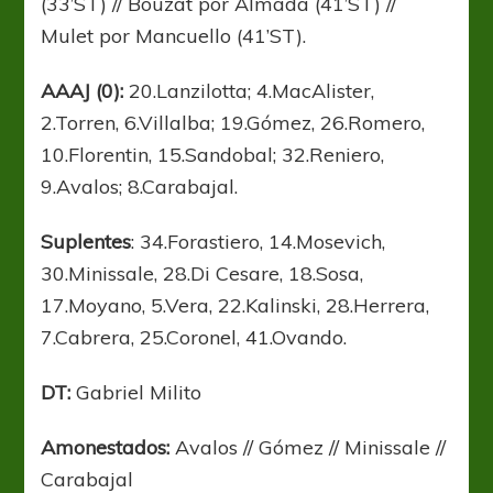
(33’ST) // Bouzat por Almada (41’ST) //
Mulet por Mancuello (41’ST).
AAAJ (0):
20.Lanzilotta; 4.MacAlister,
2.Torren, 6.Villalba; 19.Gómez, 26.Romero,
10.Florentin, 15.Sandobal; 32.Reniero,
9.Avalos; 8.Carabajal.
Suplentes
: 34.Forastiero, 14.Mosevich,
30.Minissale, 28.Di Cesare, 18.Sosa,
17.Moyano, 5.Vera, 22.Kalinski, 28.Herrera,
7.Cabrera, 25.Coronel, 41.Ovando.
DT:
Gabriel Milito
Amonestados:
Avalos // Gómez // Minissale //
Carabajal