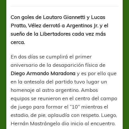
Volvió
el
Oso
Con goles de Lautaro Giannetti y Lucas
y
Pratto, Vélez derrotó a Argentinos Jr. y el
marcó
en
sueño de la Libertadores cada vez más
Liniers
cerca.
En dos días se cumplirá el primer
aniversario de la desaparición física de
Diego Armando Maradona
y es por ello que
en la antesala del partido tuvo lugar un
homenaje al astro argentino. Ambos
equipos se reunieron en el centro del campo
de juego para formar el “10” mientras el
estadio, de pie, aplaudía con respeto. Luego,
Hernán Mastrángelo dio inicio al encuentro.