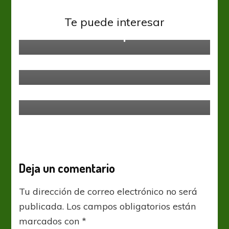
Sin categoría
Te puede interesar
El fenómeno La Volpe
Sin categoría
Con variantes para recibir a
Sarmiento
Sin categoría
Matías Orihuela
Deja un comentario
Tu dirección de correo electrónico no será
publicada.
Los campos obligatorios están
marcados con
*