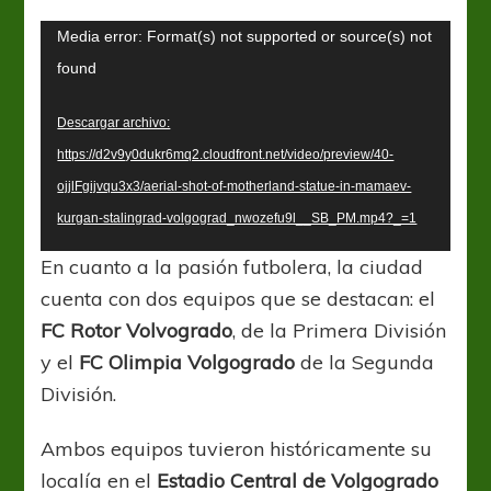
Reproductor
Media error: Format(s) not supported or source(s) not
de
found
video
Descargar archivo:
https://d2v9y0dukr6mq2.cloudfront.net/video/preview/40-
ojjlFgijvqu3x3/aerial-shot-of-motherland-statue-in-mamaev-
kurgan-stalingrad-volgograd_nwozefu9l__SB_PM.mp4?_=1
En cuanto a la pasión futbolera, la ciudad
cuenta con dos equipos que se destacan: el
FC Rotor Volvogrado
, de la Primera División
y el
FC Olimpia Volgogrado
de la Segunda
División.
Ambos equipos tuvieron históricamente su
localía en el
Estadio Central de Volgogrado