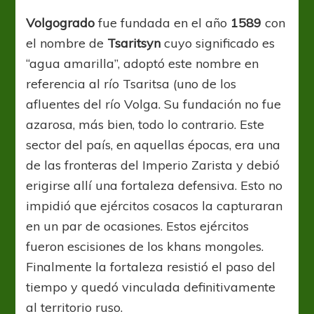
de
las
Volgogrado
fue fundada en el año
1589
con
ruinas
el nombre de
Tsaritsyn
cuyo significado es
al
renacimiento
“agua amarilla”, adoptó este nombre en
referencia al río Tsaritsa (uno de los
afluentes del río Volga. Su fundación no fue
azarosa, más bien, todo lo contrario. Este
sector del país, en aquellas épocas, era una
de las fronteras del Imperio Zarista y debió
erigirse allí una fortaleza defensiva. Esto no
impidió que ejércitos cosacos la capturaran
en un par de ocasiones. Estos ejércitos
fueron escisiones de los khans mongoles.
Finalmente la fortaleza resistió el paso del
tiempo y quedó vinculada definitivamente
al territorio ruso.