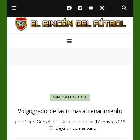
El Rincón del Fútbol
Diario digital de Fútbol
SIN CATEGORÍA
Volgogrado: de las ruinas al renacimiento
por
Diego González
Actualizado en
17 mayo, 2019
en
Dejá un comentario
Volgogrado: