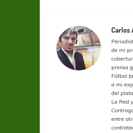
Carlos
Periodist
de mi pr
cobertur
prensa g
Fútbol (
a mi exp
del plat
La Red y
FÚTBOL FEMENINO
FÚTBOL 
Contrago
REGIONAL AMATEUR
REGIONAL
entre ot
Ajustada caída de Verónica en Alejandro
Verónica jugará ante 
contrata
Korn
Fed