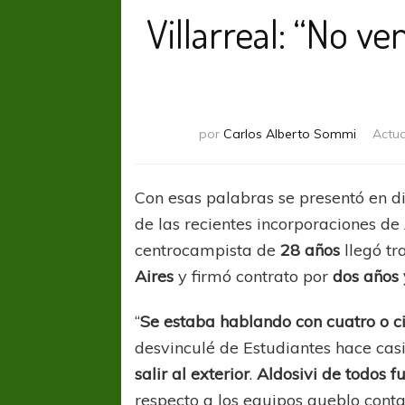
Villarreal: “No ve
por
Carlos Alberto Sommi
Actua
Con esas palabras se presentó en d
de las recientes incorporaciones de
centrocampista de
28 años
llegó tr
Aires
y firmó contrato por
dos años
“
Se estaba hablando con cuatro o c
desvinculé de Estudiantes hace cas
salir al exterior
.
Aldosivi de todos f
respecto a los equipos queblo cont