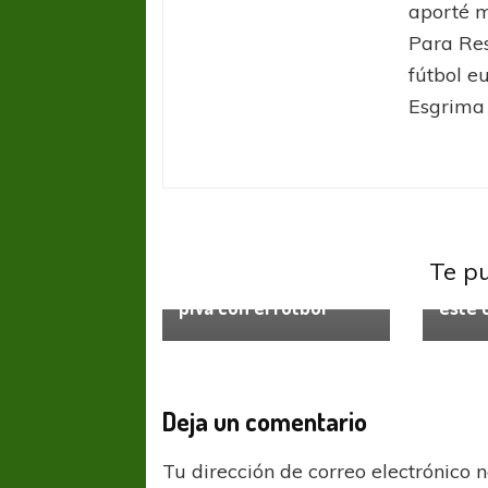
aporté m
Para Res
fútbol e
Esgrima 
Entrev
Vélez 
Entrevistas
Primera C Fem
Victor
Vélez Sarsfield
gener
Te p
“Huara Zalazar, desde
orgul
piVa con el fútbol”
este 
Deja un comentario
Tu dirección de correo electrónico 