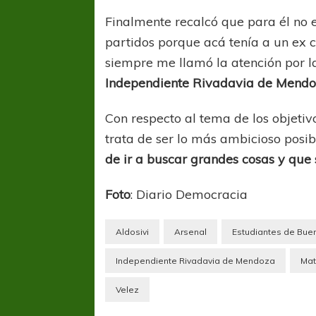
Finalmente recalcó que para él no
partidos porque acá tenía a un ex
siempre me llamó la atención por l
Independiente Rivadavia de Mend
Con respecto al tema de los objetivo
trata de ser lo más ambicioso posib
COPA SUDAMER
de ir a buscar grandes cosas y que
Sur De
Foto
: Diario Democracia
COPA SUDAMERICANA
TIGRE
A pesar de la derrota Tigre avanzó a
Octavos de Final
Aldosivi
Arsenal
Estudiantes de Bue
Independiente Rivadavia de Mendoza
Mat
Velez