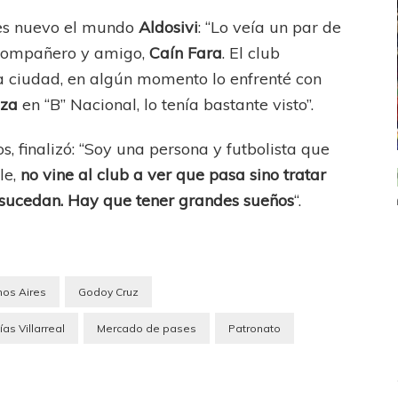
 es nuevo el mundo
Aldosivi
: “Lo veía un par de
 compañero y amigo,
Caín Fara
. El club
a ciudad, en algún momento lo enfrenté con
oza
en “B” Nacional, lo tenía bastante visto”.
s, finalizó: “Soy una persona y futbolista que
le,
no vine al club a ver que pasa sino tratar
ICANA
LANÚS
UEFA CHAMPIONS LEAGUE
 sucedan. Hay que tener grandes sueños
“.
fendido
PSG celebró el bicampeonato
nos Aires
Godoy Cruz
ías Villarreal
Mercado de pases
Patronato