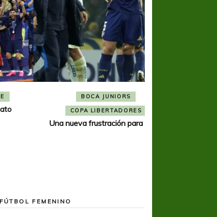
BOCA JUNIORS
COPA SUDAMER
Noche inolvida
COPA LIBERTADORES
Una nueva frustración para Boca
FÚTBOL FEMENINO