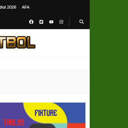
ial 2026
AFA