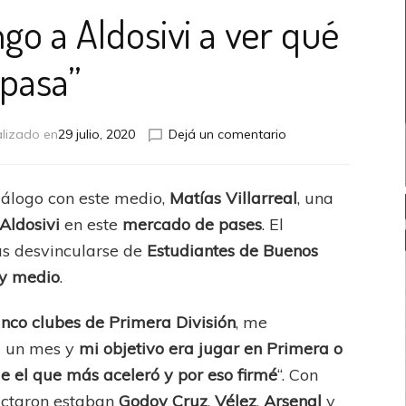
ngo a Aldosivi a ver qué
pasa”
en
lizado en
29 julio, 2020
Dejá un comentario
Villarreal:
“No
vengo
iálogo con este medio,
Matías Villarreal
, una
a
Aldosivi
en este
mercado de pases
. El
Aldosivi
a
as desvincularse de
Estudiantes de Buenos
ver
 y medio
.
qué
pasa”
inco clubes de Primera División
, me
i un mes y
mi objetivo era jugar en Primera o
ue el que más aceleró y por eso firmé
“. Con
actaron estaban
Godoy Cruz
,
Vélez
,
Arsenal
y