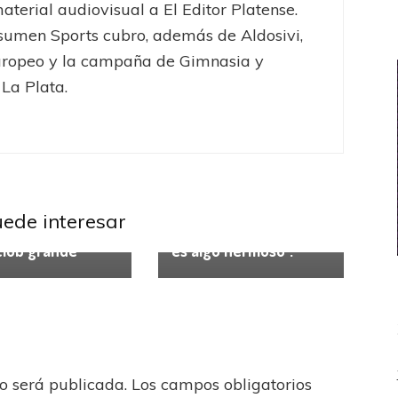
aterial audiovisual a El Editor Platense.
umen Sports cubro, además de Aldosivi,
uropeo y la campaña de Gimnasia y
La Plata.
istas
Primera C Fem
Sarsfield
Entrevistas
Vélez Sarsfield
ia Scotti: “Me
Matías Vargas: “Que
a un gran
alguien de este club
uede interesar
lo representar a
pueda ir a la Selección
club grande”
es algo hermoso”.
no será publicada.
Los campos obligatorios