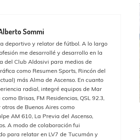
 Alberto Sommi
a deportivo y relator de fútbol. A lo largo
ofesión me desarrollé y desarrollo en la
a del Club Aldosivi para medios de
ráfica como Resumen Sports, Rincón del
actual) más Alma de Ascenso. En cuanto
eriencia radial, integré equipos de Mar
a como Brisas, FM Residencias, QSL 92.3,
 otros de Buenos Aires como
FEMENINO
FÚTBOL FEMENINO
lpe AM 610, La Previa del Ascenso,
 AMATEUR
LIGA DE LA COSTA
ros. A modo de colaboración fui
Estrella del Sur en el
Las campeonas festejaron ante su gente
do para relatar en LV7 de Tucumán y
eral