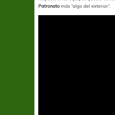
Patronato
más “algo del exterior”.