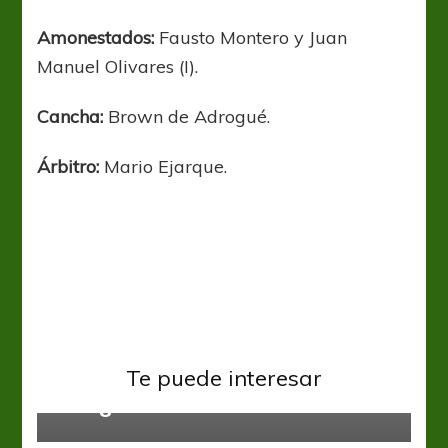
Amonestados:
Fausto Montero y Juan
Manuel Olivares (I).
Cancha:
Brown de Adrogué.
Árbitro:
Mario Ejarque.
Primera Nacional
Brown y Los Andes se miden en
Te puede interesar
Adrogué
Primera Nacional