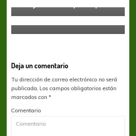
All Boys arrancó la pretemporada
Primera Nacional
Brown de Adrogué ganó y se
ilusiona
Deja un comentario
Tu dirección de correo electrónico no será
publicada.
Los campos obligatorios están
marcados con
*
Comentario