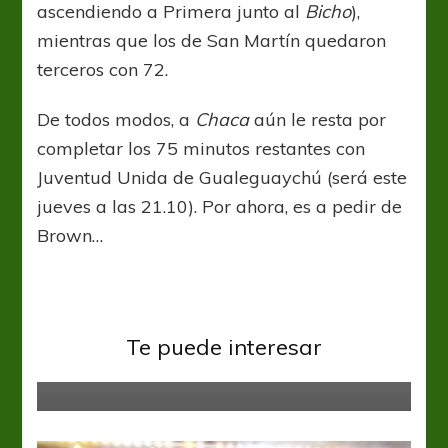
ascendiendo a Primera junto al
Bicho
),
mientras que los de San Martín quedaron
terceros con 72.
De todos modos, a
Chaca
aún le resta por
completar los 75 minutos restantes con
Juventud Unida de Gualeguaychú (será este
jueves a las 21.10). Por ahora, es a pedir de
Brown…
Primera Nacional
Brown (A) Y Santamarina, se
cruzan en un duelo de objetivos
Te puede interesar
diferentes.