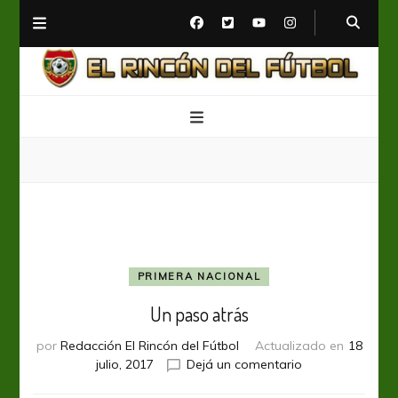
El Rincón del Fútbol
Diario digital de Fútbol
PRIMERA NACIONAL
Un paso atrás
por
Redacción El Rincón del Fútbol
Actualizado en
18
en
julio, 2017
Dejá un comentario
Un