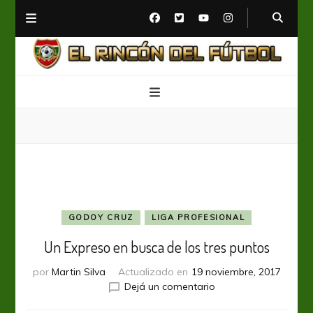
El Rincón del Fútbol
Diario digital de Fútbol
GODOY CRUZ
LIGA PROFESIONAL
Un Expreso en busca de los tres puntos
por
Martin Silva
Actualizado en
19 noviembre, 2017
en
Dejá un comentario
Un