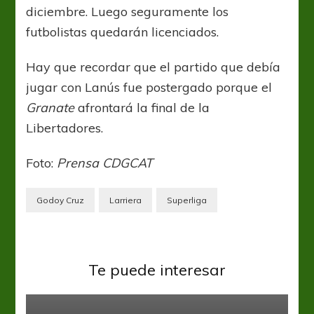
diciembre. Luego seguramente los
futbolistas quedarán licenciados.
Hay que recordar que el partido que debía
jugar con Lanús fue postergado porque el
Granate
afrontará la final de la
Libertadores.
Foto:
Prensa CDGCAT
Godoy Cruz
Larriera
Superliga
Defensa y Justicia
Liga Profesional
Amistosos para tomar rodaje y
Te puede interesar
reforzar
Boca Juniors
Liga Profesional