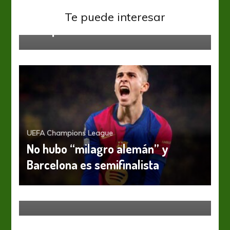
UEFA Champions League
Te puede interesar
Siempre Salah
UEFA Champions League
No hubo “milagro alemán” y
Barcelona es semifinalista
UEFA Champions League
UCL: Barcelona necesita una nueva
hazaña