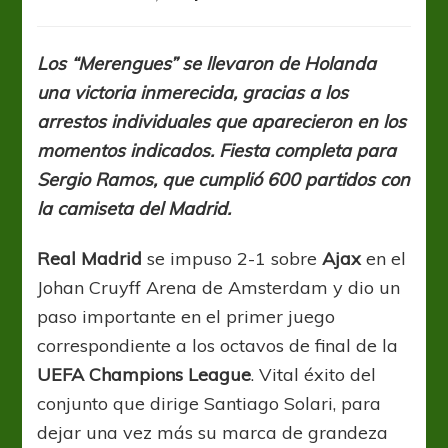
UCL:
Agónico
y
Los “Merengues” se llevaron de Holanda
valioso
una victoria inmerecida, gracias a los
triunfo
de
arrestos individuales que aparecieron en los
Real
momentos indicados. Fiesta completa para
Madrid
Sergio Ramos, que cumplió 600 partidos con
sobre
Ajax
la camiseta del Madrid.
Real Madrid
se impuso 2-1 sobre
Ajax
en el
Johan Cruyff Arena de Amsterdam y dio un
paso importante en el primer juego
correspondiente a los octavos de final de la
UEFA Champions League
. Vital éxito del
conjunto que dirige Santiago Solari, para
dejar una vez más su marca de grandeza