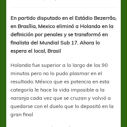
U17WC:
México
a
En partido disputado en el Estádio Bezerrão,
la
en Brasília, Mexico eliminó a Holanda en la
final
por
definición por penales y se transformó en
la
finalista del Mundial Sub 17. Ahora lo
via
espera el local, Brasil
de
los
penales
Holanda fue superior a lo largo de los 90
minutos pero no lo pudo plasmar en el
resultado; México que es potencia en esta
categoría le hace la vida imposible a la
naranja cada vez que se cruzan y volvió a
quedarse con el duelo que lo depositó en la
gran final