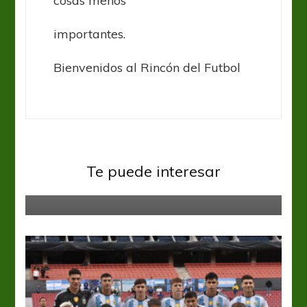
cosas menos
importantes.
Bienvenidos al Rincón del Futbol
Sub 17
La “Rojita” se quedó sin nada al
Te puede interesar
final