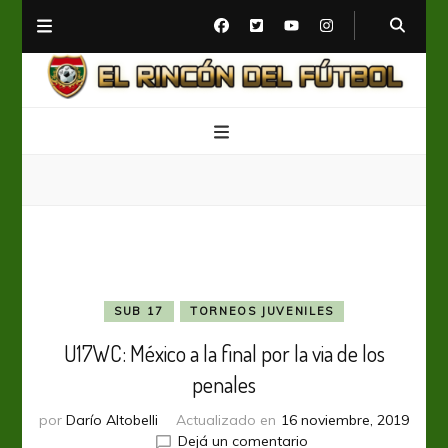
El Rincón del Fútbol
Diario digital de Fútbol
SUB 17
TORNEOS JUVENILES
U17WC: México a la final por la via de los
penales
por
Darío Altobelli
Actualizado en
16 noviembre, 2019
en
Dejá un comentario