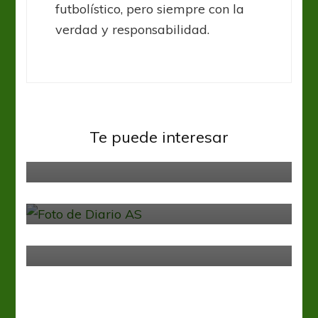
futbolístico, pero siempre con la
verdad y responsabilidad.
Sin categoría
Te puede interesar
Estos son los 23 de Dinamarca
Sin categoría
Del reino de Marruecos para toda
Rusia
Sin categoría
Invasión