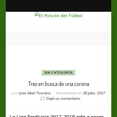
El Rincón del Fútbol
Diario digital de Fútbol
SIN CATEGORÍA
Tres en busca de una corona
por
Jose Abel Toscano
Actualizado en
26 julio, 2017
en
Dejá un comentario
Tres
en
busca
La Liga Eredivisie 2017-2018 esta a pocas