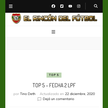
El Rincón del Fútbol
Diario digital de Fútbol
TOP 5
TOP 5 – FECHA 2 LPF
por
Tino Deth
Actualizado en
22 diciembre, 2020
en
Dejá un comentario
TOP