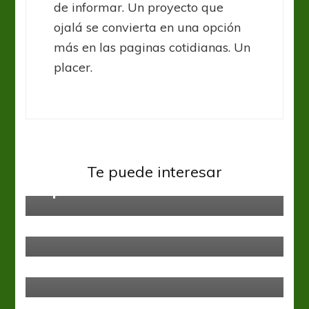
de informar. Un proyecto que
ojalá se convierta en una opción
más en las paginas cotidianas. Un
placer.
Top 5
Te puede interesar
Top 5 – Fecha 16
Top 5
TOP 5 – FECHA 7 LPF
Top 5
TOP 5 – FECHA 8