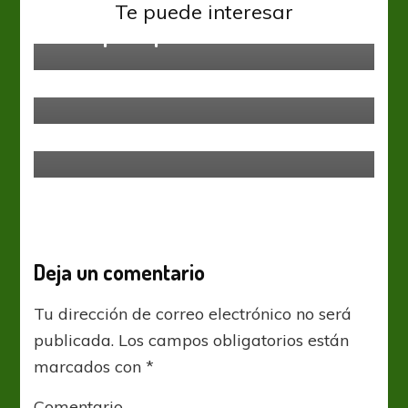
Rosario Central
San Lorenzo
Te puede interesar
Un empate que sirve
Rosario Central
Rosario Central cotiza el pase de
Rosario Central
Martín Rabuñal rescinde con
Lautaro Blanco
Defensor y acude al interés de
Central
Deja un comentario
Tu dirección de correo electrónico no será
publicada.
Los campos obligatorios están
marcados con
*
Comentario