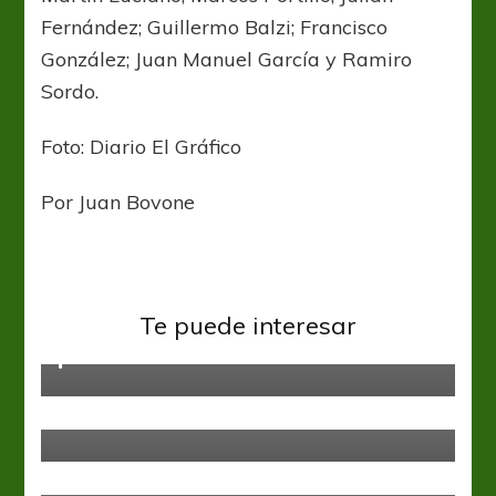
Fernández; Guillermo Balzi; Francisco
González; Juan Manuel García y Ramiro
Sordo.
Foto: Diario El Gráfico
Por Juan Bovone
Central Córdoba
Liga Profesional
Platense
Un empate con sabor a triunfo
Te puede interesar
para Central Córdoba
Argentinos Jrs
Boca Juniors
Liga Profesional
Y un día…Boca volvió a ganar de
visitante
Liga Profesional
San Lorenzo
Arregló Reniero y por ahora sigue
en el Ciclón