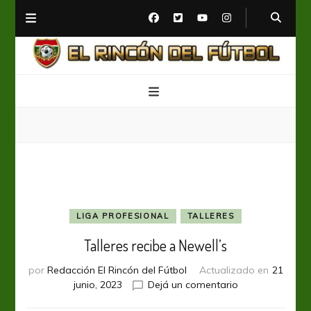
El Rincón del Fútbol
Diario digital de Fútbol
LIGA PROFESIONAL
TALLERES
Talleres recibe a Newell’s
por
Redacción El Rincón del Fútbol
Actualizado en
21
en
junio, 2023
Dejá un comentario
Talleres