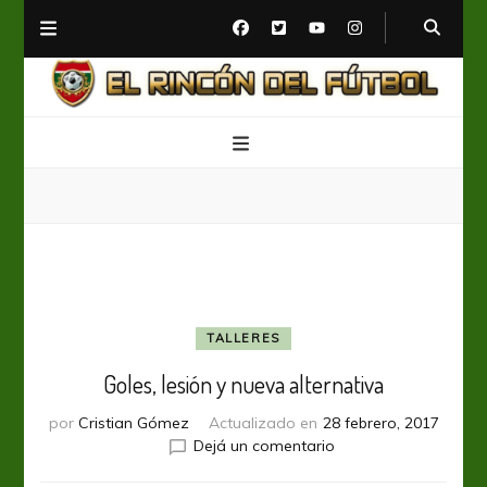
El Rincón del Fútbol
Diario digital de Fútbol
TALLERES
Goles, lesión y nueva alternativa
por
Cristian Gómez
Actualizado en
28 febrero, 2017
en
Dejá un comentario
Goles,