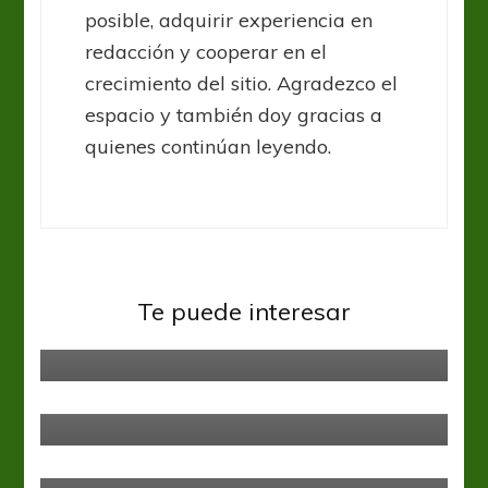
posible, adquirir experiencia en
redacción y cooperar en el
crecimiento del sitio. Agradezco el
espacio y también doy gracias a
quienes continúan leyendo.
Talleres
Te puede interesar
Kudelka, con el once en “La Boca”
Copa Argentina
Talleres
Con SufrimienTo
Talleres
Talleres trata la adquisición de
Rafael Pérez