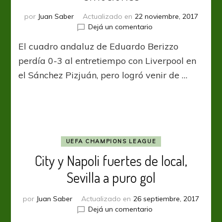
por
Juan Saber
Actualizado en
22 noviembre, 2017
en
Dejá un comentario
Sevilla
El cuadro andaluz de Eduardo Berizzo
y
una
perdía 0-3 al entretiempo con Liverpool en
remontada
el Sánchez Pizjuán, pero logró venir de …
llena
de
emociones
UEFA CHAMPIONS LEAGUE
City y Napoli fuertes de local,
Sevilla a puro gol
por
Juan Saber
Actualizado en
26 septiembre, 2017
en
Dejá un comentario
City