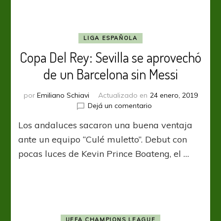
Yedder
centenario
LIGA ESPAÑOLA
Copa Del Rey: Sevilla se aprovechó
de un Barcelona sin Messi
por
Emiliano Schiavi
Actualizado en
24 enero, 2019
en
Dejá un comentario
Copa
Los andaluces sacaron una buena ventaja
Del
Rey:
ante un equipo “Culé muletto”. Debut con
Sevilla
pocas luces de Kevin Prince Boateng, el …
se
aprovechó
de
un
Barcelona
sin
Messi
UEFA CHAMPIONS LEAGUE