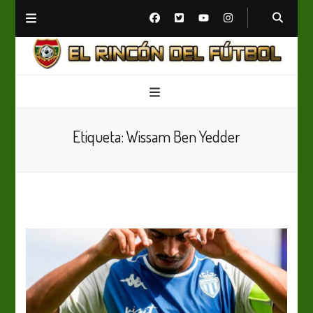
El Rincón del Fútbol
Diario digital de Fútbol
Etiqueta:
Wissam Ben Yedder