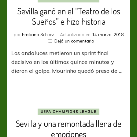
Sevilla ganó en el “Teatro de los
Sueños” e hizo historia
por
Emiliano Schiavi
Actualizado en
14 marzo, 2018
en
Dejá un comentario
Sevilla
Los andaluces metieron un sprint final
ganó
en
decisivo en los últimos quince minutos y
el
dieron el golpe. Mourinho quedó preso de …
“Teatro
de
los
Sueños”
e
hizo
historia
UEFA CHAMPIONS LEAGUE
Sevilla y una remontada llena de
emociones