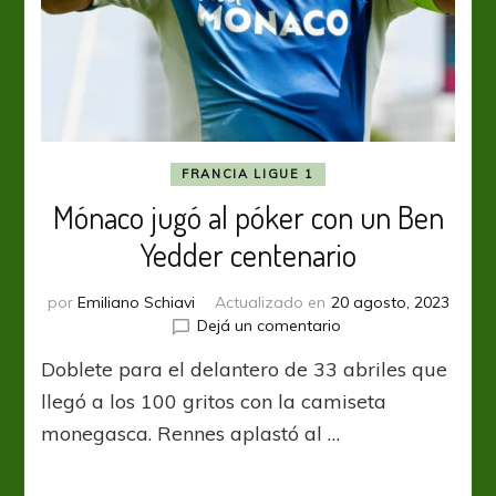
FRANCIA LIGUE 1
Mónaco jugó al póker con un Ben
Yedder centenario
por
Emiliano Schiavi
Actualizado en
20 agosto, 2023
en
Dejá un comentario
Mónaco
Doblete para el delantero de 33 abriles que
jugó
al
llegó a los 100 gritos con la camiseta
póker
monegasca. Rennes aplastó al …
con
un
Ben