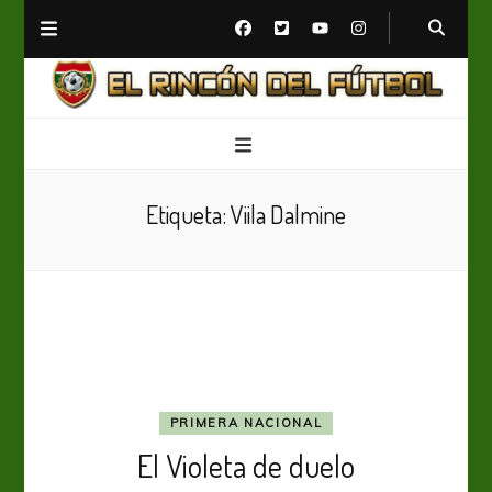
El Rincón del Fútbol
Diario digital de Fútbol
Etiqueta:
Viila Dalmine
PRIMERA NACIONAL
El Violeta de duelo