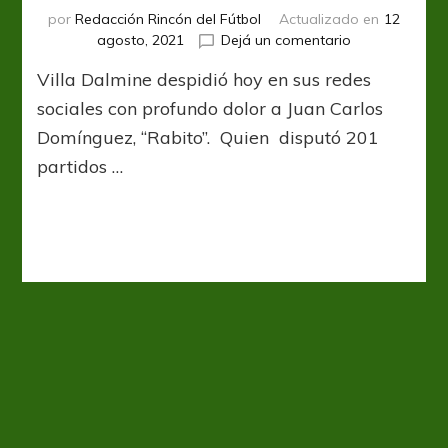
por
Redacción Rincón del Fútbol
Actualizado en
12
en
agosto, 2021
Dejá un comentario
El
Villa Dalmine despidió hoy en sus redes
Violeta
de
sociales con profundo dolor a Juan Carlos
duelo
Domínguez, “Rabito”. Quien disputó 201
partidos …