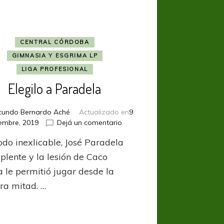
CENTRAL CÓRDOBA
GIMNASIA Y ESGRIMA LP
LIGA PROFESIONAL
Elegilo a Paradela
cundo Bernardo Aché
Actualizado en
9
en
iembre, 2019
Dejá un comentario
Elegilo
do inexlicable, José Paradela
a
Paradela
plente y la lesión de Caco
a le permitió jugar desde la
ra mitad. …