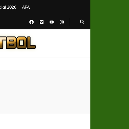
ial 2026
AFA