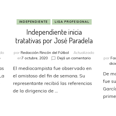
INDEPENDIENTE
LIGA PROFESIONAL
Independiente inicia
tratativas por José Paradela
ado
por
Redacción Rincón del Fútbol
Actualizado
en
en
o
en
7 octubre, 2020
Dejá un comentario
por
Fa
Talleres
Independiente
dic
as
El mediocampista fue observado en
ofertó
inicia
De mo
por
tratativas
La
el amistoso del fin de semana. Su
José
por
fue su
e
representante recibió las referencias
Paradela
José
Garcí
de la dirigencia de …
Paradela
prime