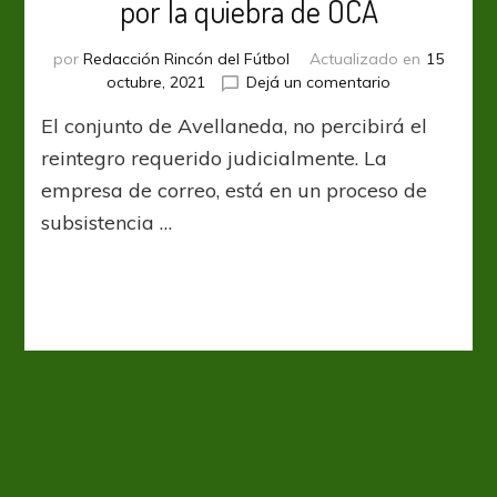
por la quiebra de OCA
por
Redacción Rincón del Fútbol
Actualizado en
15
en
octubre, 2021
Dejá un comentario
Independiente
El conjunto de Avellaneda, no percibirá el
asume
pérdidas
reintegro requerido judicialmente. La
por
empresa de correo, está en un proceso de
la
subsistencia …
quiebra
de
OCA