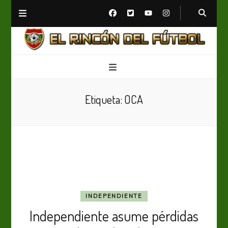
El Rincón del Fútbol
Diario digital de Fútbol
Etiqueta:
OCA
INDEPENDIENTE
Independiente asume pérdidas