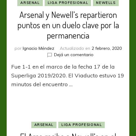
ARSENAL
LIGA PROFESIONAL
NEWELLS
corresponde”
Arsenal y Newell’s repartieron
puntos en un duelo clave por la
permanencia
por
Ignacio Méndez
Actualizado en
2 febrero, 2020
en
Dejá un comentario
Arsenal
Fue 1-1 en el marco de la fecha 17 de la
y
Newell’s
Superliga 2019/2020. El Viaducto estuvo 19
repartieron
minutos del encuentro …
puntos
en
un
duelo
clave
por
la
ARSENAL
LIGA PROFESIONAL
permanencia