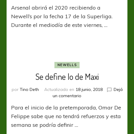
Los
Arsenal abrirá el 2020 recibiendo a
citados
para
Newell’s por la fecha 17 de la Superliga.
el
Durante el mediodía de este viernes, …
primero
del
año
NEWELLS
Se define lo de Maxi
por
Tino Deth
Actualizado en
18 junio, 2018
Dejá
en
un comentario
Se
Para el inicio de la pretemporada, Omar De
define
lo
Felippe sabe que no tendrá refuerzos y esta
de
semana se podría definir …
Maxi