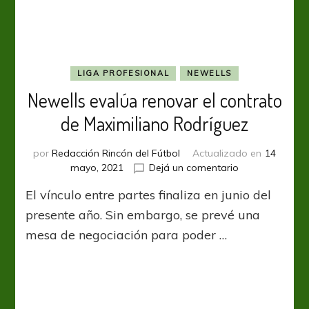
Pérez
LIGA PROFESIONAL
NEWELLS
Newells evalúa renovar el contrato
de Maximiliano Rodríguez
por
Redacción Rincón del Fútbol
Actualizado en
14
en
mayo, 2021
Dejá un comentario
Newells
El vínculo entre partes finaliza en junio del
evalúa
renovar
presente año. Sin embargo, se prevé una
el
mesa de negociación para poder …
contrato
de
Maximiliano
Rodríguez