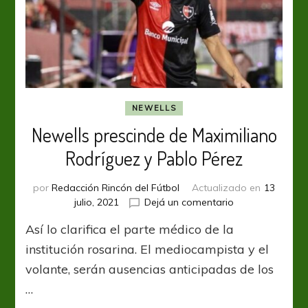
NEWELLS
Newells prescinde de Maximiliano
Rodríguez y Pablo Pérez
por
Redacción Rincón del Fútbol
Actualizado en
13
en
julio, 2021
Dejá un comentario
Newells
Así lo clarifica el parte médico de la
prescinde
de
institución rosarina. El mediocampista y el
Maximiliano
volante, serán ausencias anticipadas de los
Rodríguez
…
y
Pablo