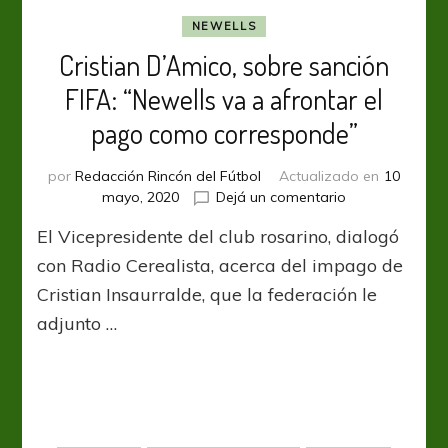
NEWELLS
Cristian D’Amico, sobre sanción
FIFA: “Newells va a afrontar el
pago como corresponde”
por
Redacción Rincón del Fútbol
Actualizado en
10
en
mayo, 2020
Dejá un comentario
Cristian
El Vicepresidente del club rosarino, dialogó
D’Amico,
sobre
con Radio Cerealista, acerca del impago de
sanción
Cristian Insaurralde, que la federación le
FIFA:
adjunto …
“Newells
va
a
afrontar
el
pago
como