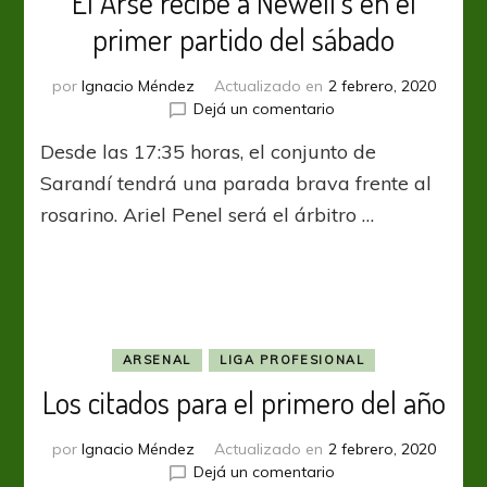
El Arse recibe a Newell’s en el
primer partido del sábado
por
Ignacio Méndez
Actualizado en
2 febrero, 2020
en
Dejá un comentario
El
Desde las 17:35 horas, el conjunto de
Arse
recibe
Sarandí tendrá una parada brava frente al
a
rosarino. Ariel Penel será el árbitro …
Newell’s
en
el
primer
partido
del
sábado
ARSENAL
LIGA PROFESIONAL
Los citados para el primero del año
por
Ignacio Méndez
Actualizado en
2 febrero, 2020
en
Dejá un comentario