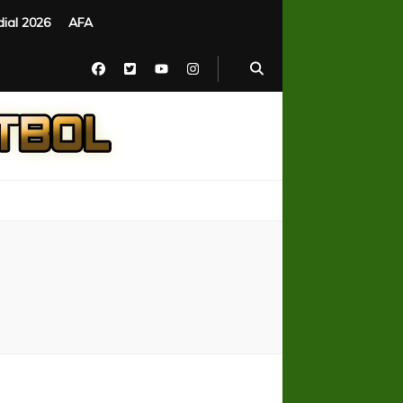
ial 2026
AFA