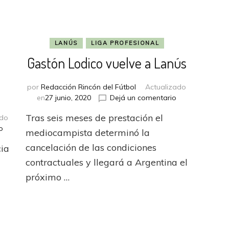
LANÚS
LIGA PROFESIONAL
Gastón Lodico vuelve a Lanús
por
Redacción Rincón del Fútbol
Actualizado
en
en
27 junio, 2020
Dejá un comentario
Gastón
Tras seis meses de prestación el
ado
Lodico
en
o
vuelve
mediocampista determinó la
Aldosivi
a
cancelación de las condiciones
cia
ganó
Lanús
y
contractuales y llegará a Argentina el
quedó
próximo …
a
2
puntos
de
Independiente