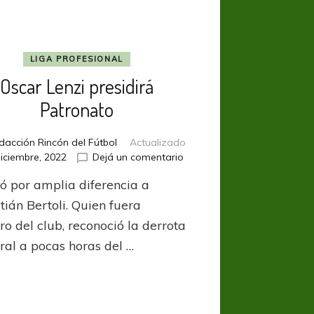
LIGA PROFESIONAL
Oscar Lenzi presidirá
Patronato
dacción Rincón del Fútbol
Actualizado
en
iciembre, 2022
Dejá un comentario
Oscar
ó por amplia diferencia a
Lenzi
presidirá
tián Bertoli. Quien fuera
Patronato
o del club, reconoció la derrota
oral a pocas horas del …