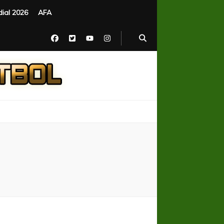
ial 2026
AFA