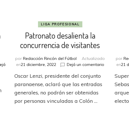
LIGA PROFESIONAL
a
Patronato desalienta la
concurrencia de visitantes
por
Redacción Rincón del Fútbol
Actualizado
por
Re
en
ejá
en
21 diciembre, 2022
Dejá un comentario
en
21 d
Patronato
Oscar Lenzi, presidente del conjunto
Super
desalienta
la
paranaense, aclaró que las entradas
Sebas
concurrencia
n
generales, no podrán ser obtenidas
arquer
de
por personas vinculadas a Colón …
elect
visitantes