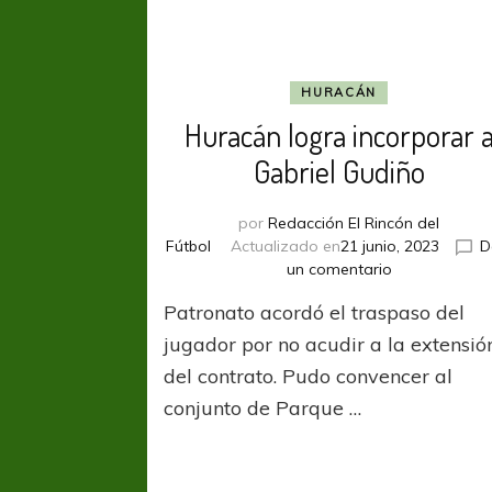
HURACÁN
Huracán logra incorporar 
Gabriel Gudiño
por
Redacción El Rincón del
Fútbol
Actualizado en
21 junio, 2023
D
en
un comentario
Huracán
Patronato acordó el traspaso del
logra
incorporar
jugador por no acudir a la extensió
a
del contrato. Pudo convencer al
Gabriel
conjunto de Parque …
Gudiño